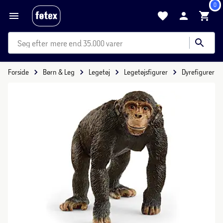
0
mere end 35.000 varer
Forside
Børn & Leg
Legetøj
Legetøjsfigurer
Dyrefigurer