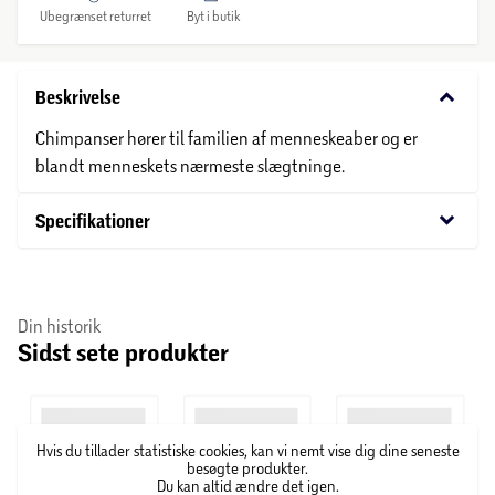
Ubegrænset returret
Byt i butik
keyboard_arrow_down
Beskrivelse
Chimpanser hører til familien af menneskeaber og er
blandt menneskets nærmeste slægtninge.
keyboard_arrow_down
Specifikationer
Din historik
Sidst sete produkter
Hvis du tillader statistiske cookies, kan vi nemt vise dig dine seneste
besøgte produkter.
Du kan altid ændre det igen.