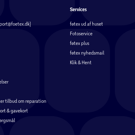
Services
pport@foetex.dk)
føtex ud af huset
Fotoservice
føtex plus
føtex nyhedsmail
Klik & Hent
lser
er tilbud om reparation
ort & gavekort
pørgsmål