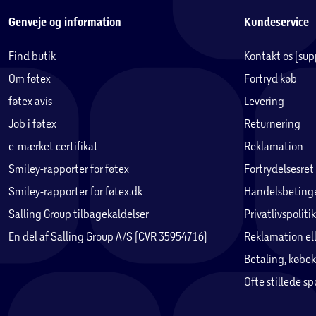
Genveje og information
Kundeservice
Find butik
Kontakt os (su
Om føtex
Fortryd køb
føtex avis
Levering
Job i føtex
Returnering
e-mærket certifikat
Reklamation
Smiley-rapporter for føtex
Fortrydelsesret
Smiley-rapporter for føtex.dk
Handelsbetinge
Salling Group tilbagekaldelser
Privatlivspolitik
En del af Salling Group A/S (CVR 35954716)
Reklamation ell
Betaling, købek
Ofte stillede s