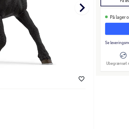
Få le
keyboard_arrow_right
På lager o
Se leveringsm
Ubegrænset r