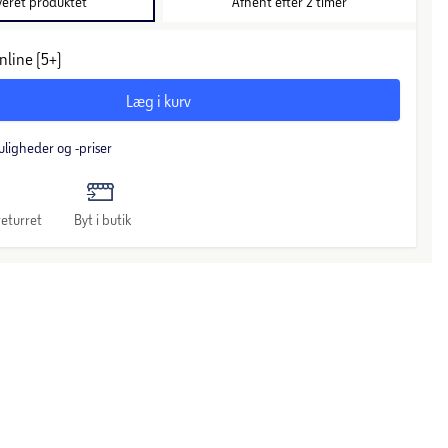
veret produktet
Afhent efter 2 timer
videoen. Du kan altid ændre det igen.
nline (5+)
Ret cookie samtykke
Læg i kurv
uligheder og -priser
eturret
Byt i butik