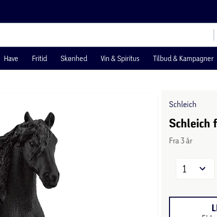
Have
Fritid
Skønhed
Vin & Spiritus
Tilbud & Kampagner
Schleich
Schleich 
Fra 3 år
1
L