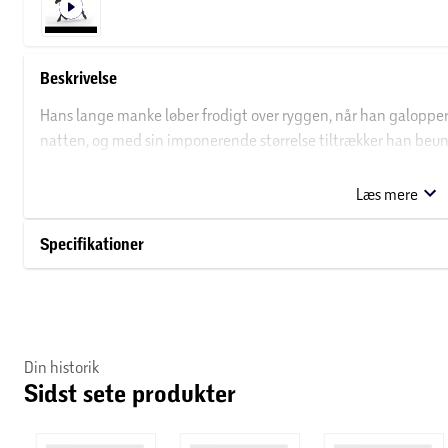
Beskrivelse
Hans lange manke løber frodigt over ryggen, når han galopperer
natten, og med sin imponerende størrelse tiltrækker han beund
stolt ud på græsmarken med sit søde frieserføl (sælges separat
personlighed og er meget pålidelig. Frieserhingsten foretræk
Læs mere
stole på.
Specifikationer
Din historik
Sidst sete produkter