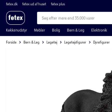
føtex.dk
føtex ud af huset
føtex plus
mere end 35.000 varer
Køkkenudstyr
Møbler
Bolig
Børn & Leg
Elektronik
Forside
Børn & Leg
Legetøj
Legetøjsfigurer
Dyrefigurer