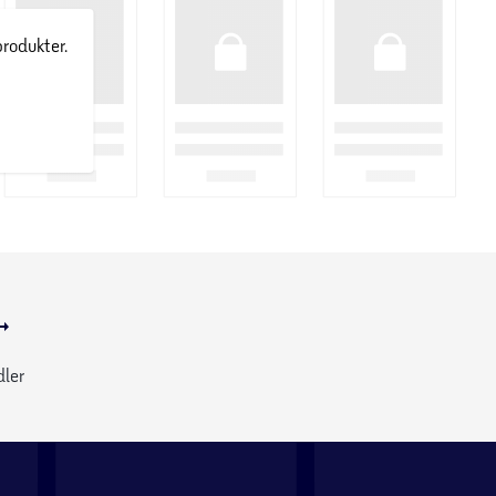
produkter.
dler