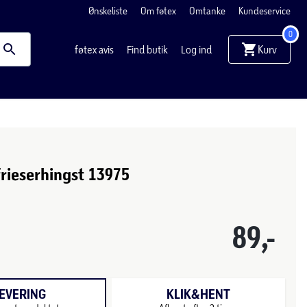
Ønskeliste
Om føtex
Omtanke
Kundeservice
0
Kurv
føtex avis
Find butik
Log ind
frieserhingst 13975
89,-
EVERING
KLIK&HENT
Hvis du tillader marketing cookies, kan vi vise dig