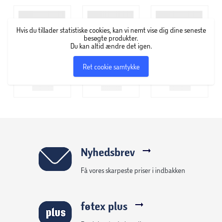
om det snart er hendes tur? Hun har allerede sadel og
hovedtøj på. Det kan ikke vare længe nu. Sikke en smuk
Hvis du tillader statistiske cookies, kan vi nemt vise dig dine seneste
dag!
besøgte produkter.
Du kan altid ændre det igen.
Ret cookie samtykke
Nyhedsbrev
Få vores skarpeste priser i indbakken
føtex plus