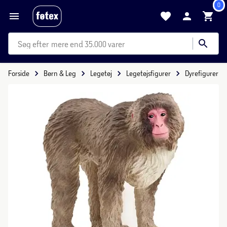
0
mere end 35.000 varer
Forside
Børn & Leg
Legetøj
Legetøjsfigurer
Dyrefigurer