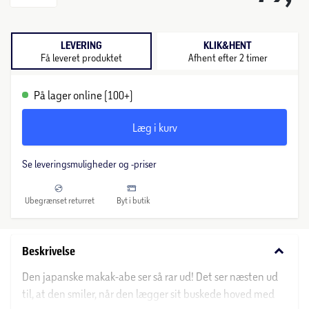
LEVERING
KLIK&HENT
Få leveret produktet
Afhent efter 2 timer
På lager online (100+)
Læg i kurv
Se leveringsmuligheder og -priser
Ubegrænset returret
Byt i butik
keyboard_arrow_down
Beskrivelse
Den japanske makak-abe ser så rar ud! Det ser næsten ud
til, at den smiler, når den lægger sit buskede hoved med