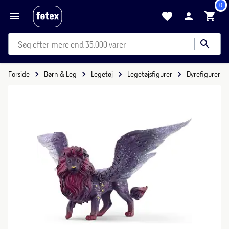
0
mere end 35.000 varer
Forside
Børn & Leg
Legetøj
Legetøjsfigurer
Dyrefigurer