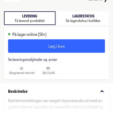
LEVERING
LAGERSTATUS
Få leveret produktet
Se lagerstatus i butikker
På lager online (50+)
Læg i kurv
Se leveringsmuligheder og -priser
Ubegrænset returret
Byt i butik
keyboard_arrow_down
Beskrivelse
Nattehimmeldragen ser meget imponerende ud med sin
gyldne stjerne i panden, sin mørkelilla rustning af skæl og