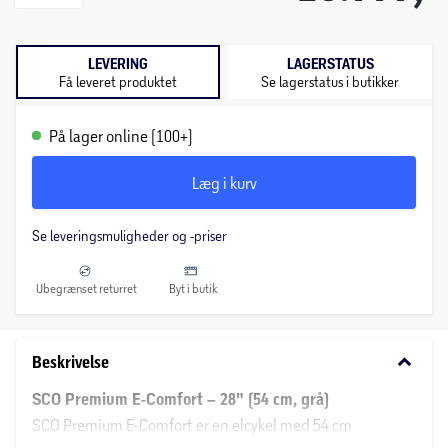
LEVERING
LAGERSTATUS
Få leveret produktet
Se lagerstatus i butikker
På lager online (100+)
Læg i kurv
Se leveringsmuligheder og -priser
Ubegrænset returret
Byt i butik
keyboard_arrow_down
Beskrivelse
SCO Premium E-Comfort – 28" (54 cm, grå)
SCO Premium E-Comfort er en elcykel med 54 cm