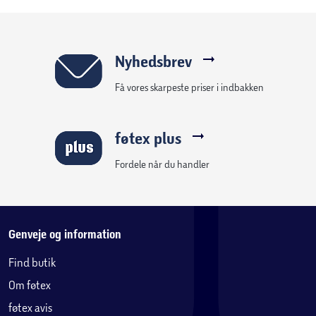
Hjulstørrelse: 28"
Gear: 7 indvendige Shimano Revoshift
Bremser foran: Hydraulisk skivebremse
Bremser bagpå: Fodbremse (Shimano)
Nyhedsbrev
Batterikapacitet: 15 Ah / 540 Wh
Få vores skarpeste priser i indbakken
Rækkevidde: Op til 90 km
Motortype: Forhjulsmotor
Farve: Grå
føtex plus
Tilbehør: Støttefod, ringeklokke, for- og baglys
Anvendelse: El-assisteret kørsel på faste underlag
Fordele når du handler
til daglig transport
Vær opmærksom på
Genveje og information
Stelnummeret er placeret under kranken og starter med
Find butik
WBL. Det anbefales at notere nummeret for identifikation
Om føtex
ved tyveri.
føtex avis