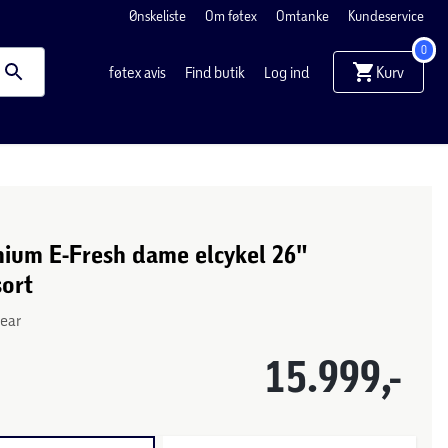
Ønskeliste
Om føtex
Omtanke
Kundeservice
0
Kurv
føtex avis
Find butik
Log ind
ium E-Fresh dame elcykel 26"
sort
gear
15.999,-