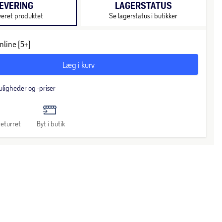
EVERING
LAGERSTATUS
veret produktet
Se lagerstatus i butikker
nline (5+)
Læg i kurv
uligheder og -priser
eturret
Byt i butik