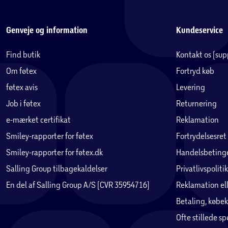
Vær opmærksom på
Det er dit ansvar at få noteret stelnummeret, hvis cyklen skull
Genveje og information
Kundeservice
og starter med WBL.
Find butik
Kontakt os (su
Service
Om føtex
Fortryd køb
Cykelmakker står for service af cykler solgt hos Salling Group. E
føtex avis
Levering
hjemmeside, hvor kvittering og stelnummer kan gemmes, og 
App’en findes i App Store og Google Play.
Job i føtex
Returnering
e-mærket certifikat
Reklamation
Der er mange faktorer der påvirker rækkevidden på din elcykel. F
Smiley-rapporter for føtex
Fortrydelsesret
meget du træder i pedalerne, vejret (kulde og vind), dæktryk, 
Smiley-rapporter for føtex.dk
Handelsbetinge
valgte assistanceniveau. Derfor kan to ture med samme cykel g
rækkevidden kan variere.
Salling Group tilbagekaldelser
Privatlivspolitik
En del af Salling Group A/S (CVR 35954716)
Reklamation ell
Betaling, købek
Ofte stillede s