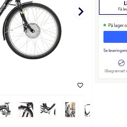
L
keyboard_arrow_right
Få le
På lager o
Se leveringsm
Ubegrænset r