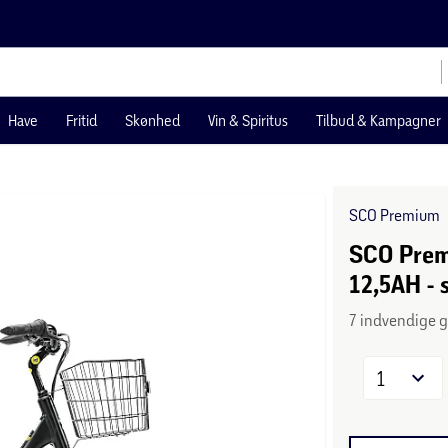
Have
Fritid
Skønhed
Vin & Spiritus
Tilbud & Kampagner
SCO Premium
SCO Prem
12,5AH - 
7 indvendige 
1