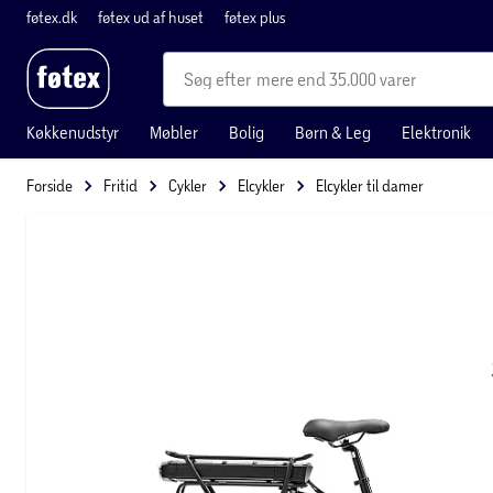
føtex.dk
føtex ud af huset
føtex plus
mere end 35.000 varer
Køkkenudstyr
Møbler
Bolig
Børn & Leg
Elektronik
Forside
Fritid
Cykler
Elcykler
Elcykler til damer