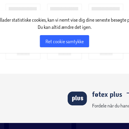
illader statistiske cookies, kan vi nemt vise dig dine seneste besøgte 
Du kan altid ændre det igen.
Ret cookie samtykke
føtex plus
Fordele når du han
varehus. Den leveres delvist samlet og kan gøres
heder.