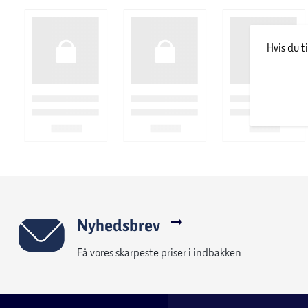
Motortype: Forhjulsmotor
Batteri: 12,5AH
Hvis du t
Rækkevidde: 60 km
Stel: aluminium
Stelstørrelse: 46 cm
Hjulstørrelse: 26"
Gear: 7 indvendige Shimano Nexus
Bremser foran: Hydraulisk skivebremse
Bremser bagpå: Fodbremse
Farve: Mat sort
Tilbehør: Støttefod, ringeklokke, lys for og bag, kurv
Anvendelse: Hverdagsture og transport
Nyhedsbrev
Få vores skarpeste priser i indbakken
Levering
Cyklen kan bestilles online med levering til døren eller til et 
klar ved tilkøb af cykelsamling. Se mere under leveringsmulig