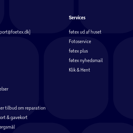
e blive stjålet. Stelnummeret står under kranken
Services
pport@foetex.dk)
føtex ud af huset
Fotoservice
fter køb kan cyklen registreres via app eller
føtex plus
der kan modtages påmindelser om vedligehold.
føtex nyhedsmail
Klik & Hent
x cyklens totalvægt (cykel inkl. fører), hvor
terræn, mange start/stop (bykørsel) og det
lser
ive meget forskellige resultater og
er tilbud om reparation
ort & gavekort
pørgsmål