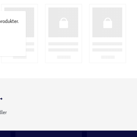
produkter.
dler