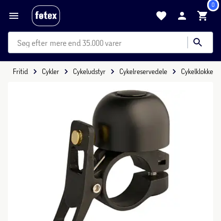
0
mere end 35.000 varer
Fritid
Cykler
Cykeludstyr
Cykelreservedele
Cykelklokke