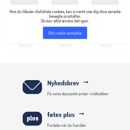
Universal pasform til styr 22,2 – 25,4 mm
Hvis du tillader statistiske cookies, kan vi nemt vise dig dine seneste
Nem montering
besøgte produkter.
Du kan altid ændre det igen.
Giver et klart og hørbart signal
Ret cookie samtykke
Nyhedsbrev
Få vores skarpeste priser i indbakken
føtex plus
Fordele når du handler