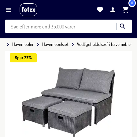
0
mere end 35.000 varer
ve
Havemøbler
Havemøbelsæt
Vedligeholdelsesfri havemøbler
Spar 
23%