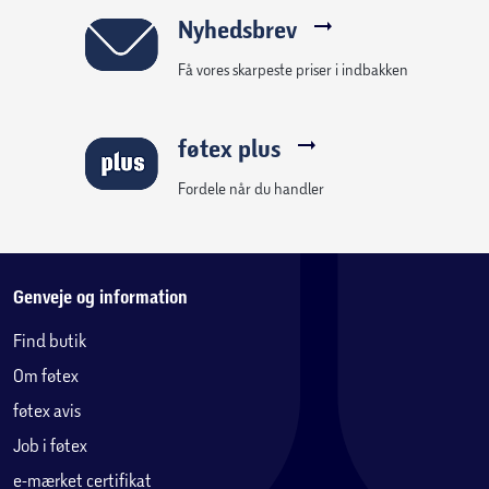
- Det anbefales, at havemøbler i stål opbevares tørt uden
Nyhedsbrev
for sæson.
Få vores skarpeste priser i indbakken
Polyrattan
Polyrattan er et robust plastbaseret materiale, der kan
føtex plus
flettes til møbler, præcis som naturlig rattan.
Fordelen ved polyrattan er at det ikke rådner, hvilket gør
Fordele når du handler
materialet specielt velegnet til havemøbler og kræver
minimal vedligeholdelse.
Materialet er vejrbestandigt, solid og har lang levetid, da
Genveje og information
det er mug- og fugtafvisende, dog anbefales det, at alle
Find butik
former for havemøbler benytter overtræk uden for
Om føtex
sæsonen.
føtex avis
Rengøring af polyrattan møbler:
Job i føtex
- Kan rengøres med vand og sæbe
e-mærket certifikat
- Kan rengøres med højtryksrenser på lav kraft.