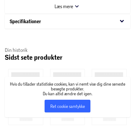
badeværelset.
Læs mere
keyboard_arrow_down
Specifikationer
Din historik
Sidst sete produkter
Hvis du tillader statistiske cookies, kan vi nemt vise dig dine seneste
besøgte produkter.
Du kan altid ændre det igen.
Ret cookie samtykke