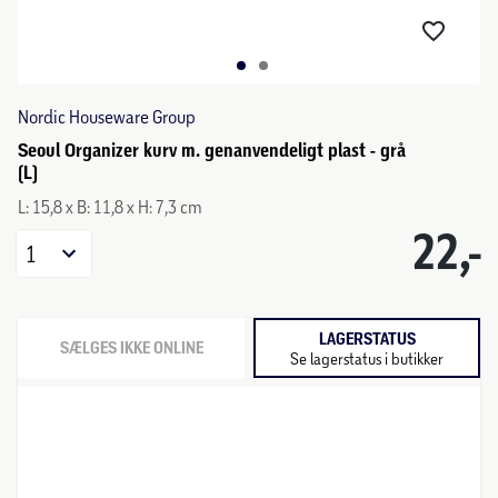
Nordic Houseware Group
Seoul Organizer kurv m. genanvendeligt plast - grå
(L)
L: 15,8 x B: 11,8 x H: 7,3 cm
22,-
1
LAGERSTATUS
SÆLGES IKKE ONLINE
Se lagerstatus i butikker