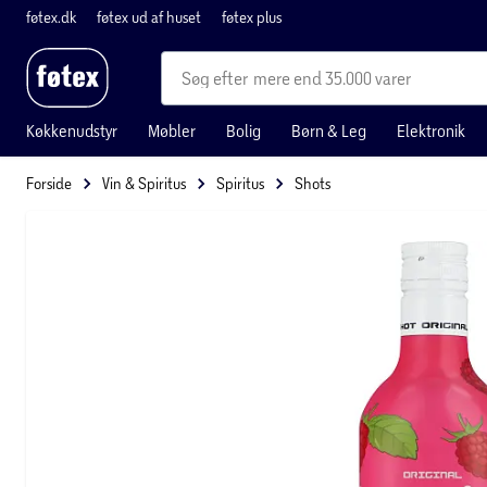
føtex.dk
føtex ud af huset
føtex plus
mere end 35.000 varer
Køkkenudstyr
Møbler
Bolig
Børn & Leg
Elektronik
Forside
Vin & Spiritus
Spiritus
Shots