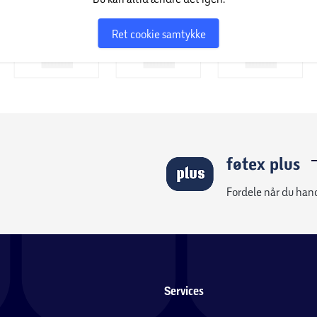
Ret cookie samtykke
føtex plus
Fordele når du han
Services