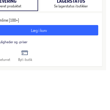
EVERING
LAGERSTATUS
veret produktet
Se lagerstatus i butikker
nline (100+)
Læg i kurv
uligheder og -priser
eturret
Byt i butik