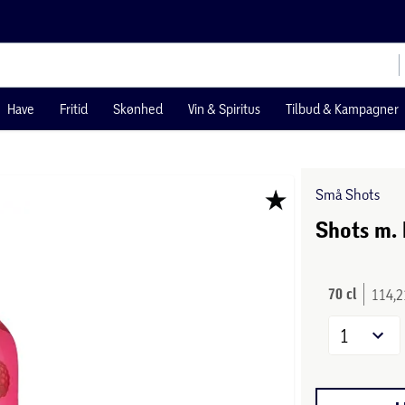
Have
Fritid
Skønhed
Vin & Spiritus
Tilbud & Kampagner
Små Shots
Shots m.
70 cl
114,21
1