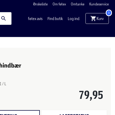
Ønskeliste
Om føtex
Omtanke
Kundeservice
0
Kurv
føtex avis
Find butik
Log ind
 hindbær
 / L
79,95