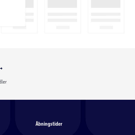
dler
Åbningstider