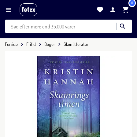
0
mere end 35.000 varer
Forside
Fritid
Bøger
Skønlitteratur