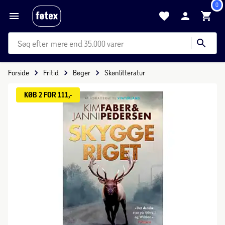
0
mere end 35.000 varer
Forside
Fritid
Bøger
Skønlitteratur
KØB 2 FOR 111,-