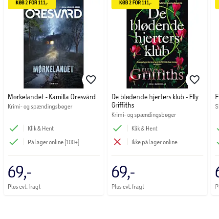
KØB 2 FOR 111,-
KØB 2 FOR 111,-
Mørkelandet - Kamilla Oresvärd
De blødende hjerters klub - Elly
F
Griffiths
Krimi- og spændingsbøger
S
Krimi- og spændingsbøger
Klik & Hent
Klik & Hent
På lager online (100+)
Ikke på lager online
69,-
69,-
Plus evt. fragt
Plus evt. fragt
P