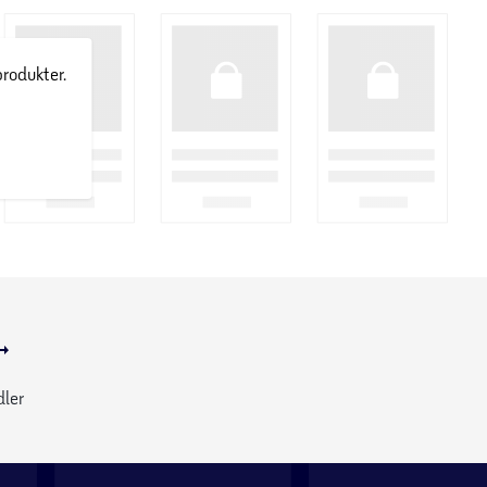
produkter.
dler