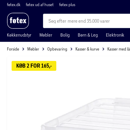
føtex.dk
føtex ud af huset
føtex plus
mere end 35.000 varer
Køkkenudstyr
Møbler
Bolig
Børn & Leg
Elektronik
Forside
Møbler
Opbevaring
Kasser & kurve
Kasser med l
KØB 2 FOR 165,-