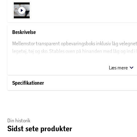
Beskrivelse
Mellemstor transparent opbevaringsboks inklusiv låg velegnet 
legetøj, tøj og sko. Stables oven på hinanden med låg og ind i
som holder låget sikkert på plads.
Læs mere
Fødevaregodkendt og BPA-fri.
Specifikationer
Mål: 50*39*18 cm.
Din historik
Sidst sete produkter