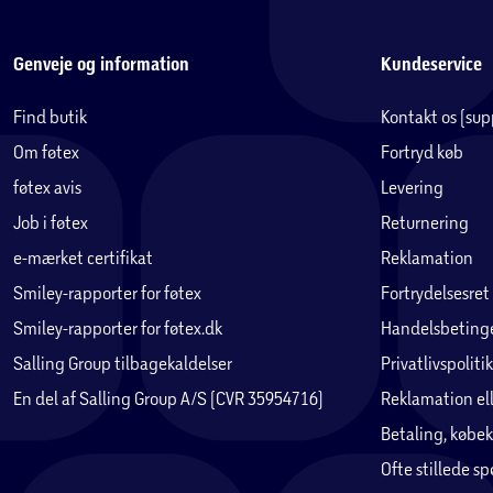
Genveje og information
Kundeservice
Find butik
Kontakt os (su
Om føtex
Fortryd køb
føtex avis
Levering
Job i føtex
Returnering
e-mærket certifikat
Reklamation
Smiley-rapporter for føtex
Fortrydelsesret
Smiley-rapporter for føtex.dk
Handelsbetinge
Salling Group tilbagekaldelser
Privatlivspolitik
En del af Salling Group A/S (CVR 35954716)
Reklamation ell
Betaling, købek
Ofte stillede s