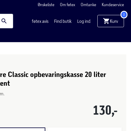
Ønskeliste
Om føtex
Omtanke
Kundeservice
0
Kurv
føtex avis
Find butik
Log ind
e Classic opbevaringskasse 20 liter
rent
cm.
130,-