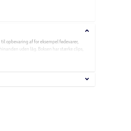
keyboard_arrow_down
til opbevaring af for eksempel fødevarer,
 hinanden uden låg. Boksen har stærke clips,
keyboard_arrow_down