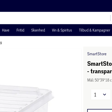
Have
Fritid
Skønhed
Vin & Spiritus
Tilbud & Kampagner
åg
SmartStore
SmartStor
- transpa
Mål: 50*39*18 
1