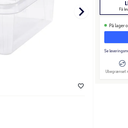
L
keyboard_arrow_right
Få le
På lager o
Se leveringsm
Ubegrænset r