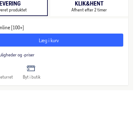
EVERING
KLIK&HENT
veret produktet
Afhent efter 2 timer
nline (100+)
Læg i kurv
uligheder og -priser
eturret
Byt i butik