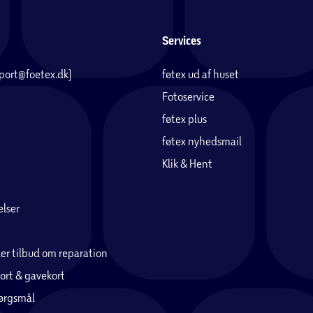
Services
pport@foetex.dk)
føtex ud af huset
Fotoservice
føtex plus
føtex nyhedsmail
Klik & Hent
lser
er tilbud om reparation
ort & gavekort
pørgsmål