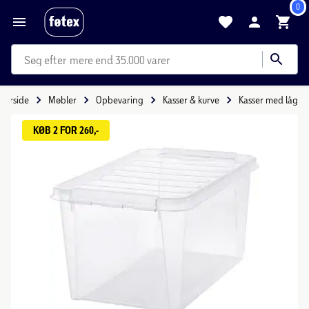
0
mere end 35.000 varer
Forside
Møbler
Opbevaring
Kasser & kurve
Kasser med låg
KØB 2 FOR 260,-