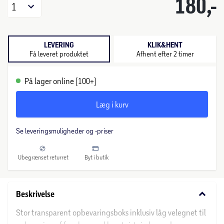
180,-
1
LEVERING
KLIK&HENT
Få leveret produktet
Afhent efter 2 timer
På lager online (100+)
Læg i kurv
Se leveringsmuligheder og -priser
Ubegrænset returret
Byt i butik
keyboard_arrow_down
Beskrivelse
Stor transparent opbevaringsboks inklusiv låg velegnet til