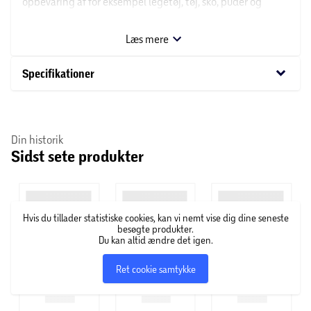
opbevaring af for eksempel legetøj, tøj, sko, puder og
tæpper. Stables oven på hinanden med låg og ind i
hinanden uden låg. Boksen har stærke clips, som holder
Læs mere
låget sikkert på plads.
keyboard_arrow_down
Specifikationer
Fødevaregodkendt og BPA-fri.
Mål: 59*39*31 cm.
Din historik
Sidst sete produkter
Hvis du tillader statistiske cookies, kan vi nemt vise dig dine seneste
besøgte produkter.
Du kan altid ændre det igen.
Ret cookie samtykke