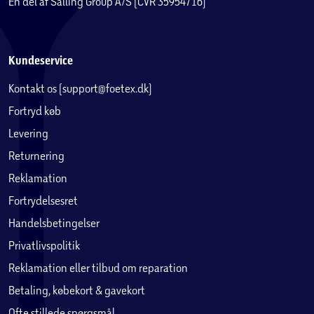
En del af Salling Group A/S (CVR 35954716)
Kundeservice
Kontakt os (support@foetex.dk)
Fortryd køb
Levering
Returnering
Reklamation
Fortrydelsesret
Handelsbetingelser
Privatlivspolitik
Reklamation eller tilbud om reparation
Betaling, købekort & gavekort
Ofte stillede spørgsmål