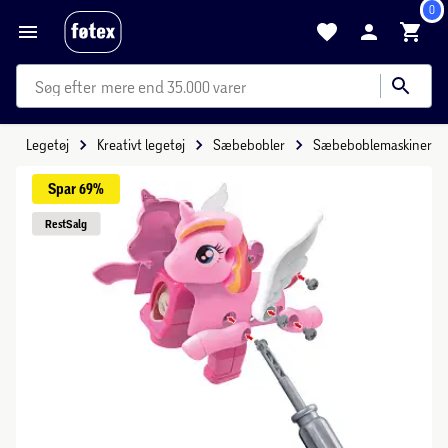
0
mere end 35.000 varer
Legetøj
Kreativt legetøj
Sæbebobler
Sæbeboblemaskiner
Spar 
69%
Rest
Salg