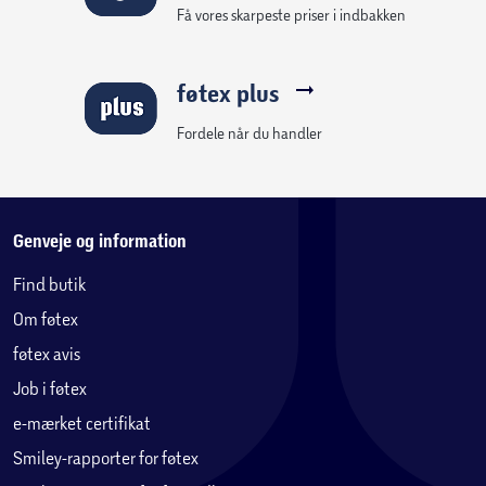
Få vores skarpeste priser i indbakken
føtex plus
Fordele når du handler
Genveje og information
Find butik
Om føtex
føtex avis
Job i føtex
e-mærket certifikat
Smiley-rapporter for føtex