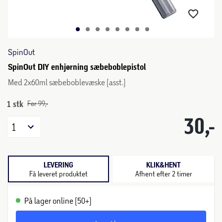
SpinOut
SpinOut DIY enhjørning sæbeboblepistol
Med 2x60ml sæbeboblevæske (asst.)
1 stk
Før 99,-
30,-
1
LEVERING
KLIK&HENT
Få leveret produktet
Afhent efter 2 timer
På lager online (50+)