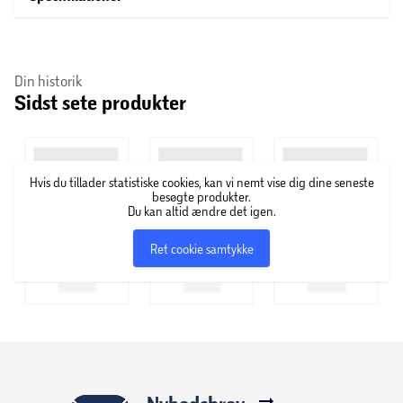
* Længde: 2 meter – passer til de fleste aldersgrupper.
* LED-lys: Giver en fantastisk visuel oplevelse under
Din historik
sjipning.
Sidst sete produkter
* Bruger 3 x AG13/LR44 (1.5V) batterier (Ikke inkluderet)
* Materiale: Plastik
Hvis du tillader statistiske cookies, kan vi nemt vise dig dine seneste
besøgte produkter.
Du kan altid ændre det igen.
Ret cookie samtykke