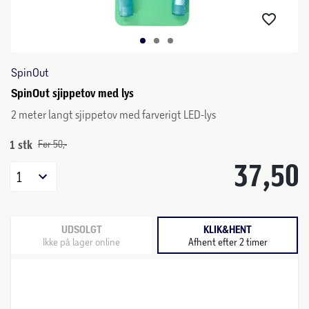
SpinOut
SpinOut sjippetov med lys
2 meter langt sjippetov med farverigt LED-lys
1 stk
Før 50,-
37,50
1
UDSOLGT
KLIK&HENT
Ikke på lager online
Afhent efter 2 timer