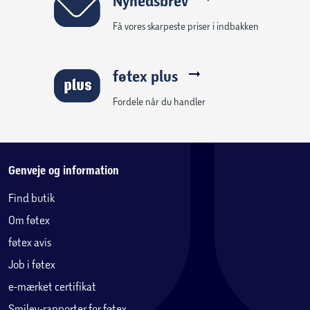
Nyhedsbrev
Få vores skarpeste priser i indbakken
føtex plus
Fordele når du handler
Genveje og information
Find butik
Om føtex
føtex avis
Job i føtex
e-mærket certifikat
Smiley-rapporter for føtex