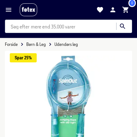
0
mere end 35.000 varer
Forside
Børn & Leg
Udendørs leg
Spar 
25%