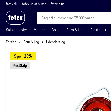
føtex.dk
føtex ud af huset
føtex plus
mere end 35.000 varer
Køkkenudstyr
Møbler
Bolig
Børn & Leg
Elektronik
Forside
Børn & Leg
Udendørs leg
Spar 
25%
Rest
Salg