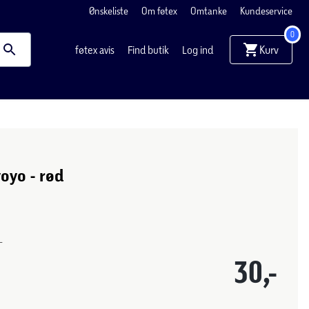
Ønskeliste
Om føtex
Omtanke
Kundeservice
0
Kurv
føtex avis
Find butik
Log ind
oyo - rød
-
30,-