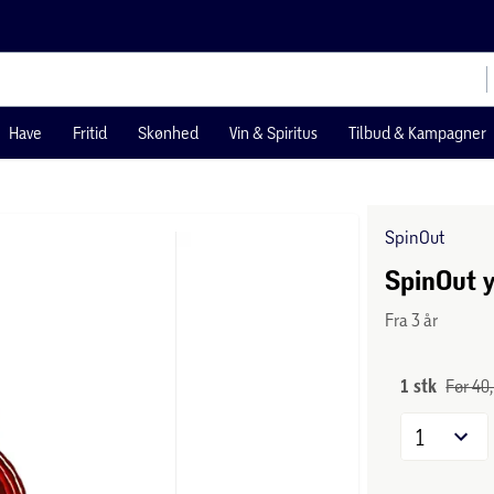
Have
Fritid
Skønhed
Vin & Spiritus
Tilbud & Kampagner
SpinOut
SpinOut y
Fra 3 år
1 stk
Før 40,
1