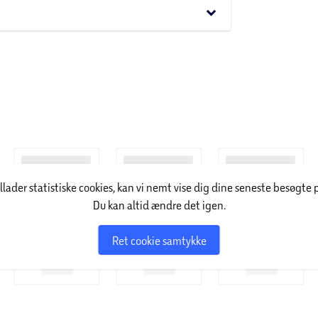
 samtidig med at den giver udfordring for dem,
keyboard_arrow_down
 Den støtter udviklingen af hånd-øje-
e måde.
illader statistiske cookies, kan vi nemt vise dig dine seneste besøgte 
Du kan altid ændre det igen.
Ret cookie samtykke