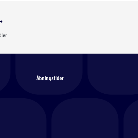
dler
Åbningstider