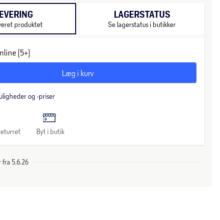
EVERING
LAGERSTATUS
veret produktet
Se lagerstatus i butikker
nline (5+)
Læg i kurv
uligheder og -priser
eturret
Byt i butik
 fra 5.6.26