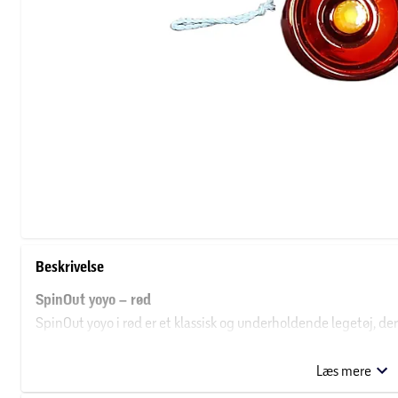
Beskrivelse
SpinOut yoyo – rød
SpinOut yoyo i rød er et klassisk og underholdende legetøj, der
voksne. Den livlige røde farve gør yoyoen nem at få øje på under
snurrer gennem luften.
Læs mere