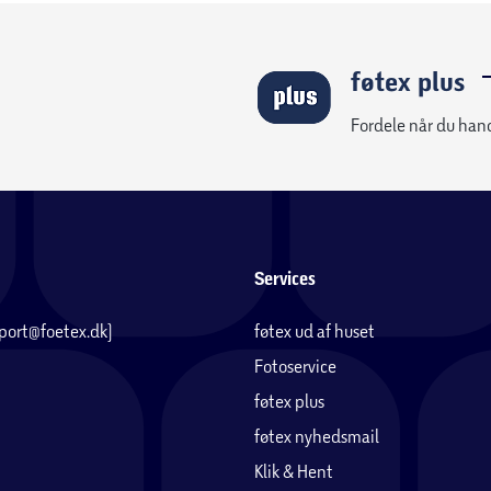
føtex plus
Fordele når du han
Services
pport@foetex.dk)
føtex ud af huset
Fotoservice
føtex plus
føtex nyhedsmail
Klik & Hent