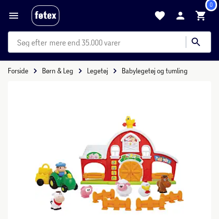
0
mere end 35.000 varer
Forside
Børn & Leg
Legetøj
Babylegetøj og tumling