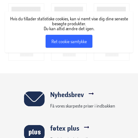
landmandsfigur, komplet med en fungerende traktor og
trailer. Unge elever kan spille rollelege som vicevært, guide
Hvis du tillader statistiske cookies, kan vi nemt vise dig dine seneste
køretøjet rundt på gården, læsse dyr op og sikre deres
besøgte produkter.
Du kan altid ændre det igen.
velbefindende.
Ret cookie samtykke
Sættet fuldender fire træhegn og en halmballe, så børn
kan skabe deres egne fordybende bondegårdsmiljøer. De
holdbare, børnesikre materialer og indviklede detaljer
sikrer timevis af engagerende, lærerig leg.
Nyhedsbrev
Få vores skarpeste priser i indbakken
føtex plus