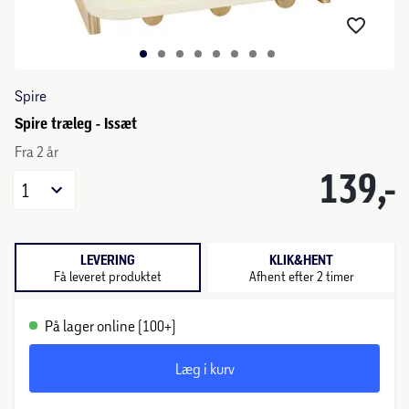
Spire
Spire træleg - Issæt
Fra 2 år
139,-
1
LEVERING
KLIK&HENT
Få leveret produktet
Afhent efter 2 timer
På lager online (100+)
Læg i kurv