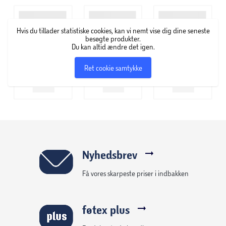
træstativ.
Hvis du tillader statistiske cookies, kan vi nemt vise dig dine seneste
Legemaden er en fantastisk måde for børn at udforske og
besøgte produkter.
Du kan altid ændre det igen.
efterligne situationer fra madlavning, indkøb og
cafebesøg. Gennem rolleleg kan børn lære om, hvor
Ret cookie samtykke
maden kommer fra, hvad der sker med maden i kroppen,
og hvornår vi typisk spiser den. Dette kan hjælpe med at
udvikle dit barns ordforråd og viden om verden omkring
dem.
Nyhedsbrev
Få vores skarpeste priser i indbakken
føtex plus