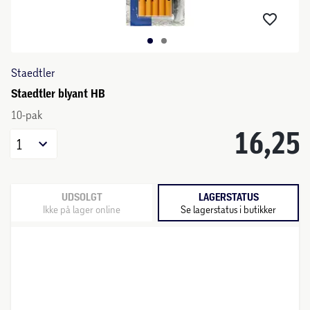
Staedtler
Staedtler blyant HB
10-pak
16,25
1
UDSOLGT
LAGERSTATUS
Ikke på lager online
Se lagerstatus i butikker