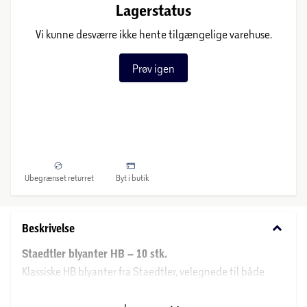
Lagerstatus
Vi kunne desværre ikke hente tilgængelige varehuse.
Prøv igen
Ubegrænset returret
Byt i butik
keyboard_arrow_down
Beskrivelse
Staedtler blyanter HB – 10 stk.
Klassiske HB blyanter fra Staedtler, velegnede til både
skrivning, tegning og skolearbejde. Blyanterne giver en
jævn skriveoplevelse og er perfekte til daglig brug i skole,