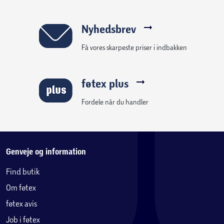
Nyhedsbrev
Få vores skarpeste priser i indbakken
føtex plus
Fordele når du handler
Genveje og information
Find butik
Om føtex
føtex avis
Job i føtex