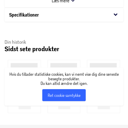
Læs mere
på kontor eller derhjemme. Den praktiske pakke med 10
stk. gør det nemt altid at have blyanter klar i penalhuset
keyboard_arrow_down
Specifikationer
eller skrivebordsskuffen.
Specifikationer
Din historik
10 HB blyanter
Sidst sete produkter
Velegnet til skrivning og tegning
Klassisk sekskantet design
Hvis du tillader statistiske cookies, kan vi nemt vise dig dine seneste
besøgte produkter.
Du kan altid ændre det igen.
God og jævn skriveoplevelse
Ret cookie samtykke
Perfekt til skole, kontor og hjem