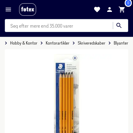
0
mere end 35.000 varer
id
Hobby & Kontor
Kontorartikler
Skriveredskaber
Blyanter