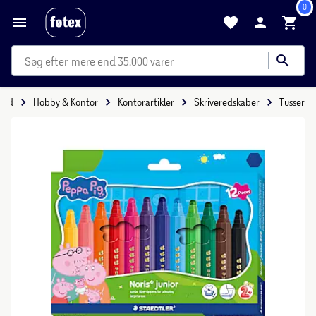
0
mere end 35.000 varer
itid
Hobby & Kontor
Kontorartikler
Skriveredskaber
Tusser