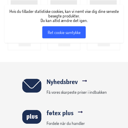
Tusser med Gurli Gris-design
Hvis du tillader statistiske cookies, kan vi nemt vise dig dine seneste
besøgte produkter.
Du kan altid ændre det igen.
Sekskantet form til små hænder
Ret cookie samtykke
Stabil, trykfast og afrundet spids
Vandbaseret blæk
Ultravaskbart blæk
Kan vaskes ud af de fleste tekstiler
Nyhedsbrev
Få vores skarpeste priser i indbakken
Dermatologisk testet
Bred stregbredde
føtex plus
Ventileret hætte
Fordele når du handler