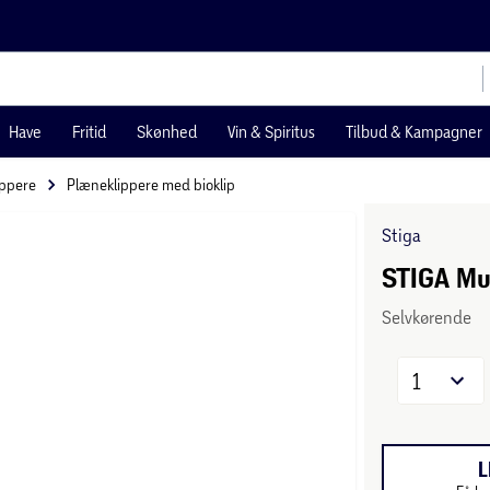
Have
Fritid
Skønhed
Vin & Spiritus
Tilbud & Kampagner
ippere
Plæneklippere med bioklip
Stiga
STIGA Mul
Selvkørende
1
L