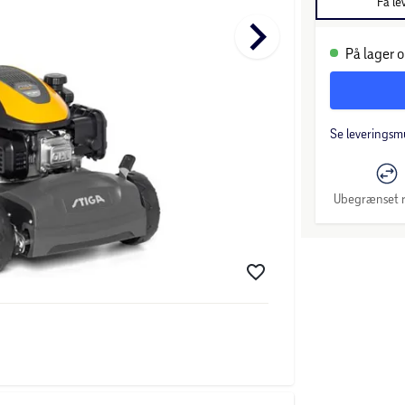
Få le
keyboard_arrow_right
På lager o
Se leveringsm
Ubegrænset r