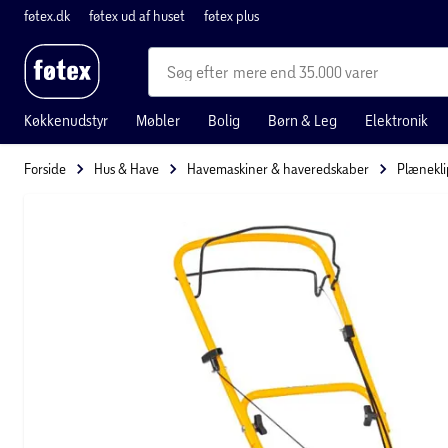
føtex.dk
føtex ud af huset
føtex plus
mere end 35.000 varer
Køkkenudstyr
Møbler
Bolig
Børn & Leg
Elektronik
Forside
Hus & Have
Havemaskiner & haveredskaber
Plænekl