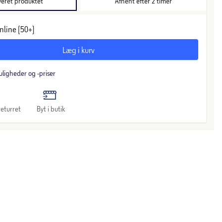
veret produktet
Afhent efter 2 timer
nline (50+)
Læg i kurv
uligheder og -priser
eturret
Byt i butik