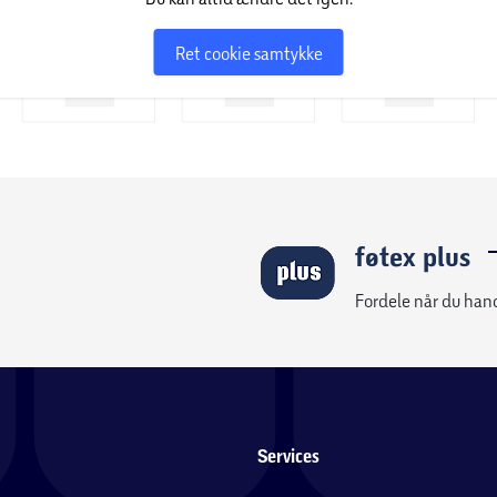
Ret cookie samtykke
føtex plus
Fordele når du han
Services