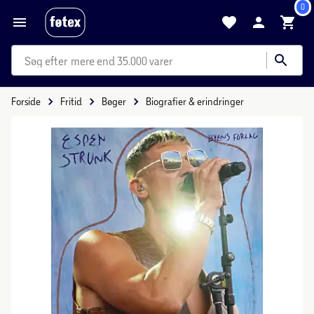
0
mere end 35.000 varer
Forside
Fritid
Bøger
Biografier & erindringer