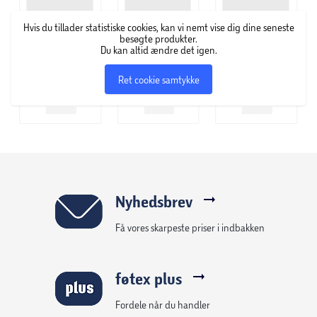
kommer han her med sit bud på, hvad det var, der skete,
da en 30-årig dansk-kurdisk fyr fra Aarhus pludselig blev
Hvis du tillader statistiske cookies, kan vi nemt vise dig dine seneste
landets største popstjerne.
besøgte produkter.
Du kan altid ændre det igen.
Bogen er rigt illustreret med flotte koncertfotos fra
Ret cookie samtykke
Rahims halvandet år lange triumftog af en turné, fra
foråret 2022 og frem til den store finale i Tivoli i
København i september 2023.
Nyhedsbrev
Få vores skarpeste priser i indbakken
føtex plus
Fordele når du handler