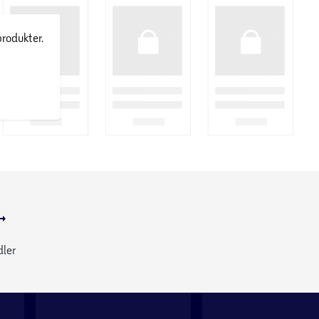
produkter.
dler