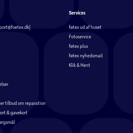
Services
pport@foetex.dk)
føtex ud af huset
Fotoservice
føtex plus
føtex nyhedsmail
Klik & Hent
lser
er tilbud om reparation
ort & gavekort
pørgsmål