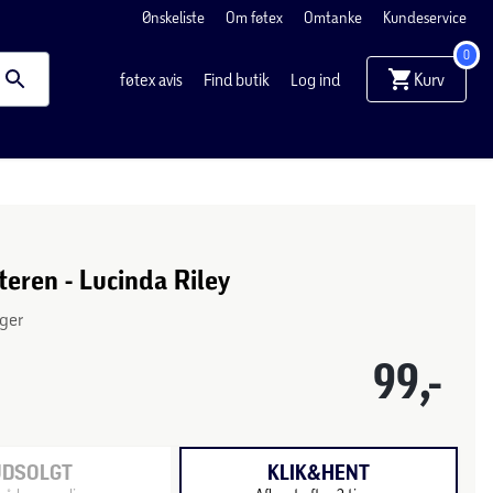
Ønskeliste
Om føtex
Omtanke
Kundeservice
0
Kurv
føtex avis
Find butik
Log ind
eren - Lucinda Riley
ger
99,-
UDSOLGT
KLIK&HENT