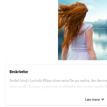
Beskrivelse
Andet bind i Lucinda Rileys store serie De syv søstre, der d
rejse rundt i Europa i jagten på at afdække den anden søster, All
forberede sig til en kapsejlads, da hun bliver kaldt hjem til 
adoptivfar pludselig er død. Her mødes hun med sine fem søstr
Læs mere
millionær, som søstrene kalder Pa Salt – efter eget ønske alle