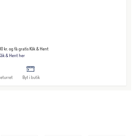
0 kr. og få gratis Klik & Hent
lik & Hent her
eturret
Byt i butik