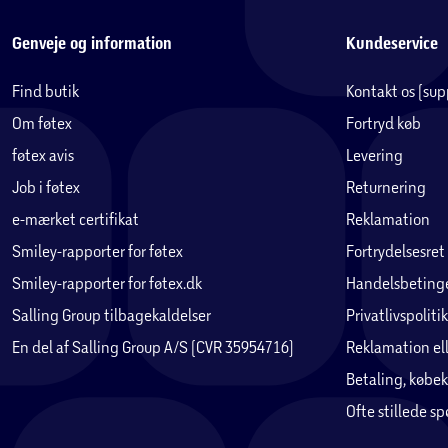
Genveje og information
Kundeservice
Find butik
Kontakt os (su
Om føtex
Fortryd køb
føtex avis
Levering
Job i føtex
Returnering
e-mærket certifikat
Reklamation
Smiley-rapporter for føtex
Fortrydelsesret
Smiley-rapporter for føtex.dk
Handelsbetinge
Salling Group tilbagekaldelser
Privatlivspolitik
En del af Salling Group A/S (CVR 35954716)
Reklamation ell
Betaling, købek
Ofte stillede s