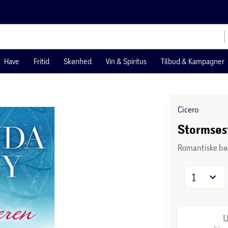
Have
Fritid
Skønhed
Vin & Spiritus
Tilbud & Kampagner
Cicero
Stormsøst
Romantiske bø
1