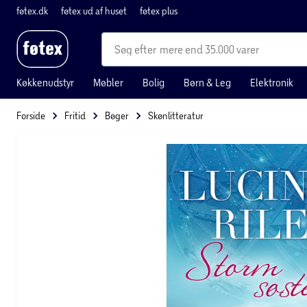
føtex.dk
føtex ud af huset
føtex plus
mere end 35.000 varer
Køkkenudstyr
Møbler
Bolig
Børn & Leg
Elektronik
Forside
Fritid
Bøger
Skønlitteratur