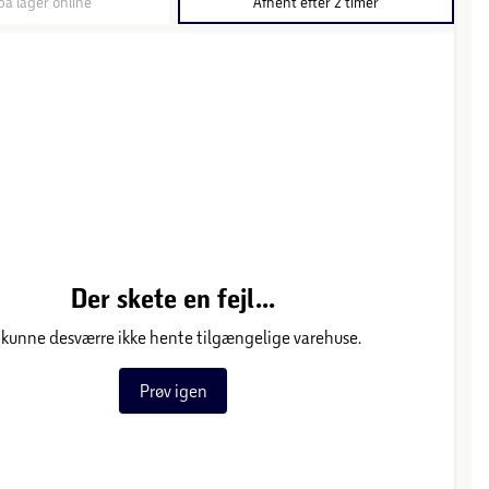
på lager online
Afhent efter 2 timer
Der skete en fejl...
 kunne desværre ikke hente tilgængelige varehuse.
Prøv igen