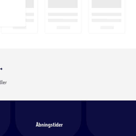
dler
Åbningstider