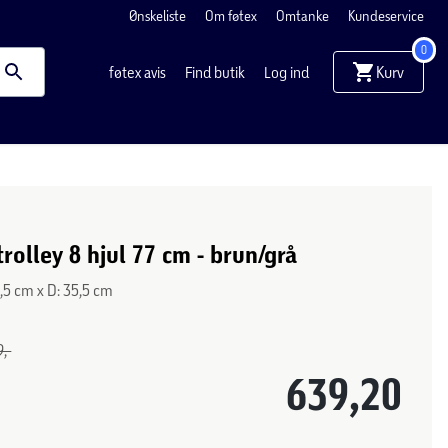
Ønskeliste
Om føtex
Omtanke
Kundeservice
0
Kurv
føtex avis
Find butik
Log ind
rolley 8 hjul 77 cm - brun/grå
3,5 cm x D: 35,5 cm
,-
639,20