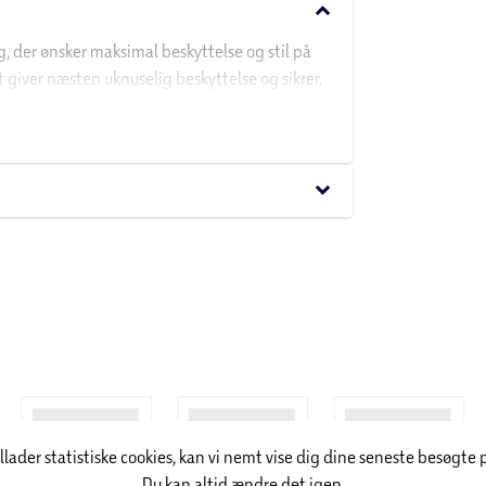
keyboard_arrow_down
g, der ønsker maksimal beskyttelse og stil på
et giver næsten uknuselig beskyttelse og sikrer,
avel Sentry® godkendt kombinationslås, så du
keyboard_arrow_down
sk netlomme og kompressionsstropper, der
promis med hverken sikkerhed eller design.
illader statistiske cookies, kan vi nemt vise dig dine seneste besøgte 
Du kan altid ændre det igen.