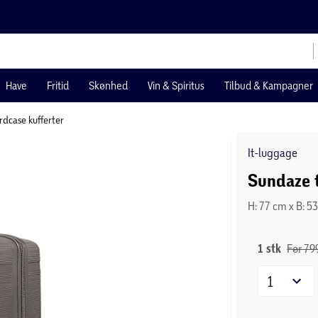
Have
Fritid
Skønhed
Vin & Spiritus
Tilbud & Kampagner
rdcase kufferter
It-luggage
Sundaze t
H: 77 cm x B: 5
1 stk
Før 799
1