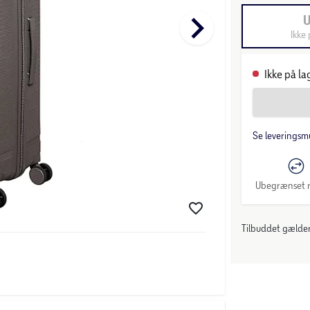
keyboard_arrow_right
Ikke 
Ikke på la
Se leveringsm
Ubegrænset r
Tilbuddet gælder: