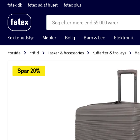
føtex.dk
føtex ud af huset
føtex plus
mere end 35.000 varer
Køkkenudstyr
Møbler
Bolig
Børn & Leg
Elektronik
Forside
Fritid
Tasker & Accessories
Kufferter & trolleys
Ha
Spar 
20%