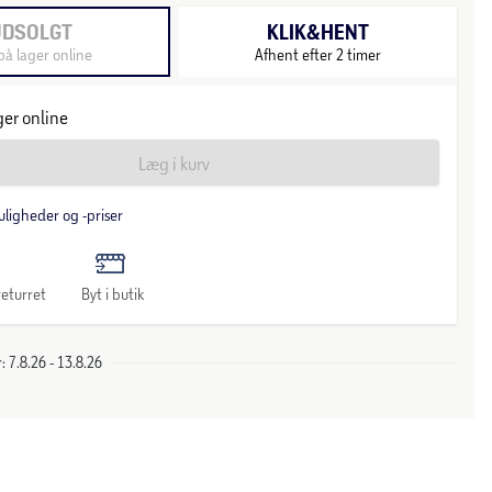
UDSOLGT
KLIK&HENT
på lager online
Afhent efter 2 timer
ger online
Læg i kurv
uligheder og -priser
eturret
Byt i butik
 7.8.26 - 13.8.26