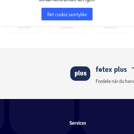
Ret cookie samtykke
føtex plus
Fordele når du han
Services