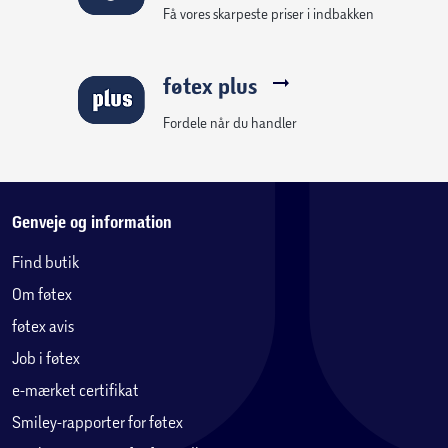
Få vores skarpeste priser i indbakken
for Super Mario fans
føtex plus
Fordele når du handler
Genveje og information
Find butik
Om føtex
føtex avis
Job i føtex
e-mærket certifikat
Smiley-rapporter for føtex