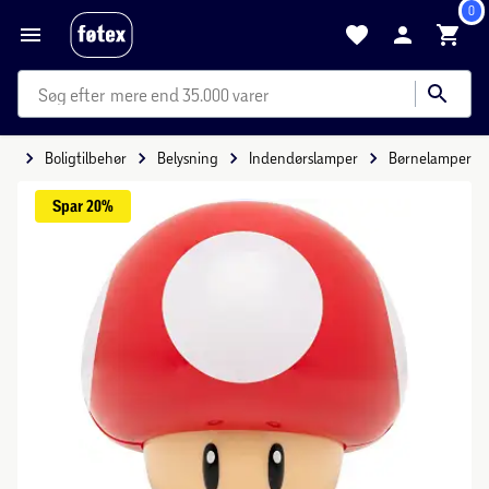
0
mere end 35.000 varer
lig
Boligtilbehør
Belysning
Indendørslamper
Børnelamper
Spar 
20%