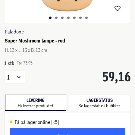
Paladone
Super Mushroom lampe - rød
H: 13 x L: 13 x B: 13 cm
1 stk
Før 73,95
59,16
1
LEVERING
LAGERSTATUS
Få leveret produktet
Se lagerstatus i butikker
Få på lager online (<5)