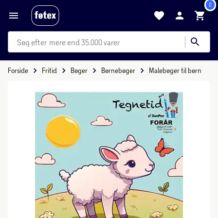
0
mere end 35.000 varer
Forside
Fritid
Bøger
Børnebøger
Malebøger til børn