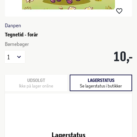
Danpen
Tegnetid - forår
Børnebøger
10,-
1
UDSOLGT
LAGERSTATUS
Ikke på lager online
Se lagerstatus i butikker
Lagerstatus