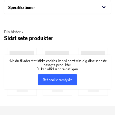
at bringe foråret til liv gennem farver.
keyboard_arrow_down
Specifikationer
Din historik
Sidst sete produkter
Hvis du tillader statistiske cookies, kan vi nemt vise dig dine seneste
besøgte produkter.
Du kan altid ændre det igen.
Ret cookie samtykke