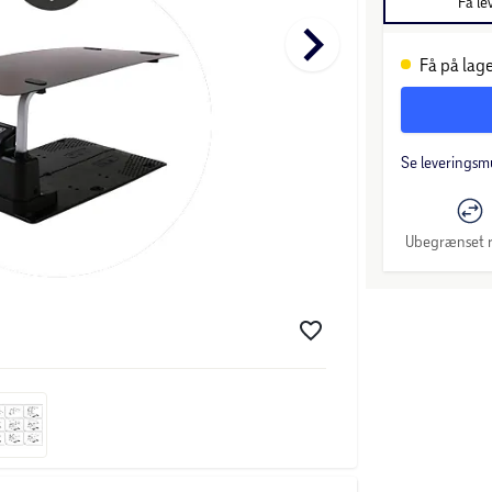
Få le
keyboard_arrow_right
Få på lage
Se leveringsm
Ubegrænset r