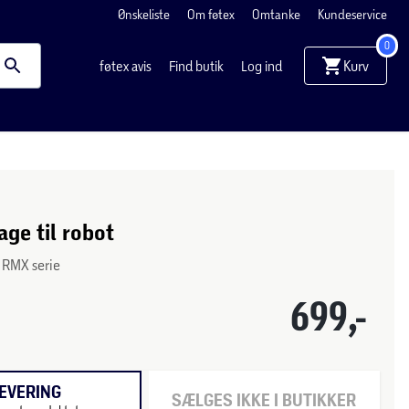
Ønskeliste
Om føtex
Omtanke
Kundeservice
0
Kurv
føtex avis
Find butik
Log ind
age til robot
s RMX serie
699,-
EVERING
SÆLGES IKKE I BUTIKKER