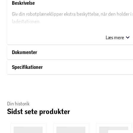
Beskrivelse
Giv din robotplæneklipper ekstra beskyttelse, når den holder i 
ladestationen.
OBS. Ladestation medfølger ikke. Kun garagetaget.
Læs mere
Dokumenter
Specifikationer
Din historik
Sidst sete produkter