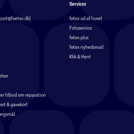
Services
pport@foetex.dk)
føtex ud af huset
Fotoservice
føtex plus
føtex nyhedsmail
Klik & Hent
lser
er tilbud om reparation
ort & gavekort
pørgsmål