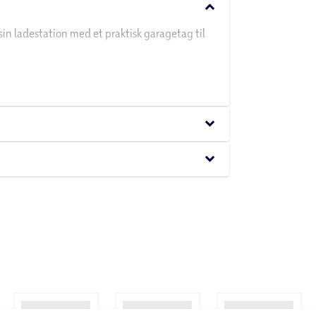
keyboard_arrow_down
sin ladestation med et praktisk garagetag til
keyboard_arrow_down
keyboard_arrow_down