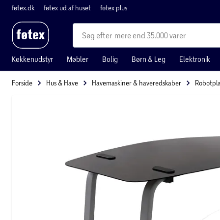
føtex.dk
føtex ud af huset
føtex plus
mere end 35.000 varer
Køkkenudstyr
Møbler
Bolig
Børn & Leg
Elektronik
Forside
Hus & Have
Havemaskiner & haveredskaber
Robotpl