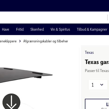
Have
Fritid
Skønhed
Vin & Spiritus
Tilbud & Kampagner
æneklippere
Afgrænsningskabler og tilbehør
Texas
Texas gar
Passer til Texa
1
L