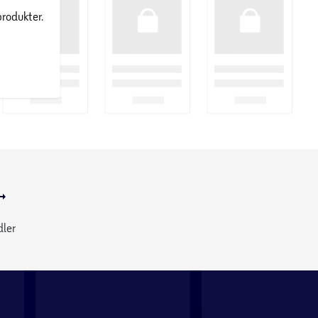
produkter.
dler