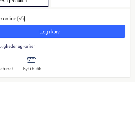
veret produktet
r online (<5)
Læg i kurv
uligheder og -priser
eturret
Byt i butik