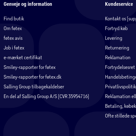
Genveje og information
Kundeservice
Find butik
Kontakt os (su
Om føtex
Fortryd køb
føtex avis
Levering
Job i føtex
Returnering
e-mærket certifikat
Reklamation
Smiley-rapporter for føtex
Fortrydelsesret
Smiley-rapporter for føtex.dk
Handelsbetinge
Salling Group tilbagekaldelser
Privatlivspolitik
En del af Salling Group A/S (CVR 35954716)
Reklamation ell
Betaling, købek
Ofte stillede s