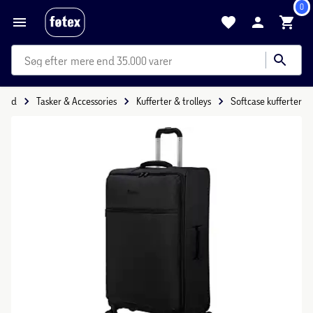
0
mere end 35.000 varer
ritid
Tasker & Accessories
Kufferter & trolleys
Softcase kufferter