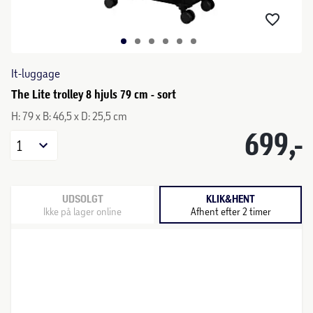
It-luggage
The Lite trolley 8 hjuls 79 cm - sort
H: 79 x B: 46,5 x D: 25,5 cm
699,-
1
UDSOLGT
KLIK&HENT
Ikke på lager online
Afhent efter 2 timer