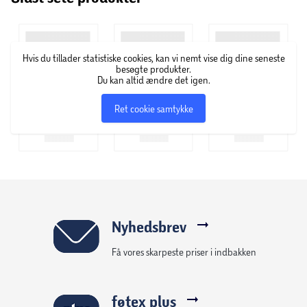
spændestropper, så dine ejendele kan ligge sikkert under
hele rejsen.
Hvis du tillader statistiske cookies, kan vi nemt vise dig dine seneste
besøgte produkter.
Du kan altid ændre det igen.
Ret cookie samtykke
Nyhedsbrev
Få vores skarpeste priser i indbakken
føtex plus