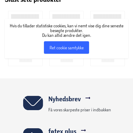
nøgleord, og virksomheden har i over mange årtier forsket
i forskellige næringssammensætninger i dyrenes kost for
at opnå den bedste trivsel på de forskellige stadier i deres
Hvis du tillader statistiske cookies, kan vi nemt vise dig dine seneste
liv.
besøgte produkter.
Du kan altid ændre det igen.
Ret cookie samtykke
Nyhedsbrev
Få vores skarpeste priser i indbakken
føtex plus