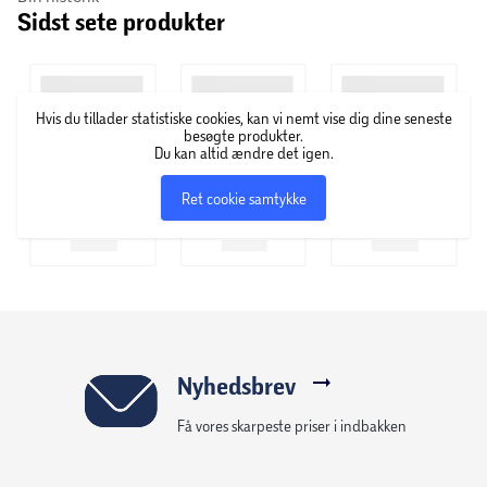
Sidst sete produkter
Whiskas kattemad har både en lækker smag og er fuld af
gode og naturlige ingredienser, som katte i alle aldre har
behov for. Whiskas arbejder sammen med Waltham Centre
Hvis du tillader statistiske cookies, kan vi nemt vise dig dine seneste
for Pet Nutrition i udviklingen af produkter, hvor deres
besøgte produkter.
kokke bruger masser af tid på at arbejde sig frem til nye
Du kan altid ændre det igen.
lækre opskrifter samt forbedre de gamle, så din kat altid
Ret cookie samtykke
får det bedste.
Nyhedsbrev
Få vores skarpeste priser i indbakken