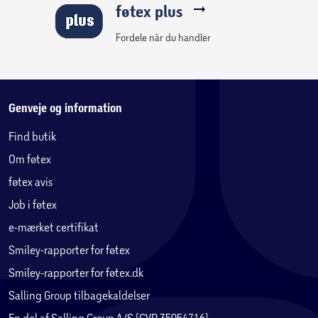
føtex plus
Fordele når du handler
Genveje og information
Find butik
Om føtex
føtex avis
Job i føtex
e-mærket certifikat
Smiley-rapporter for føtex
Smiley-rapporter for føtex.dk
Salling Group tilbagekaldelser
En del af Salling Group A/S (CVR 35954716)