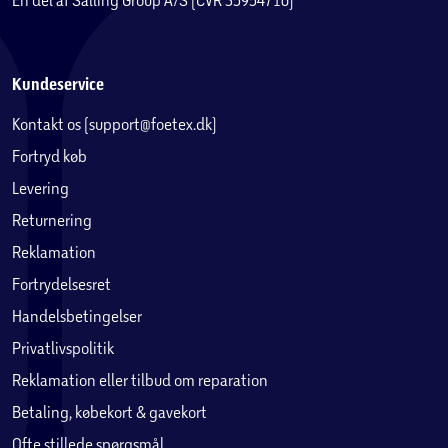
Kundeservice
Kontakt os (support@foetex.dk)
Fortryd køb
Levering
Returnering
Reklamation
Fortrydelsesret
Handelsbetingelser
Privatlivspolitik
Reklamation eller tilbud om reparation
Betaling, købekort & gavekort
Ofte stillede spørgsmål