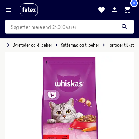
0
mere end 35.000 varer
tid
Dyrefoder og -tilbehør
Kattemad og tilbehør
Tørfoder til kat