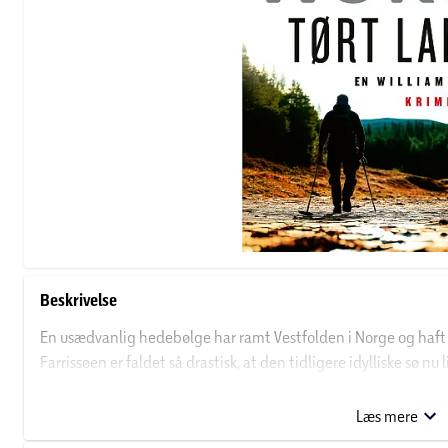
Beskrivelse
En usædvanlig hedebølge har ramt Vestfolden i Norge og haft 
Farrissøen er faldet så drastisk, at den tidligere idylliske sø n
den udtørrede sø findes liget af en ung mand med hånden tapet
kriminalefterforsker William Wisting ved med det samme, hv
Læs mere