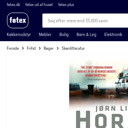
føtex.dk
føtex ud af huset
føtex plus
mere end 35.000 varer
Køkkenudstyr
Møbler
Bolig
Børn & Leg
Elektronik
Forside
Fritid
Bøger
Skønlitteratur