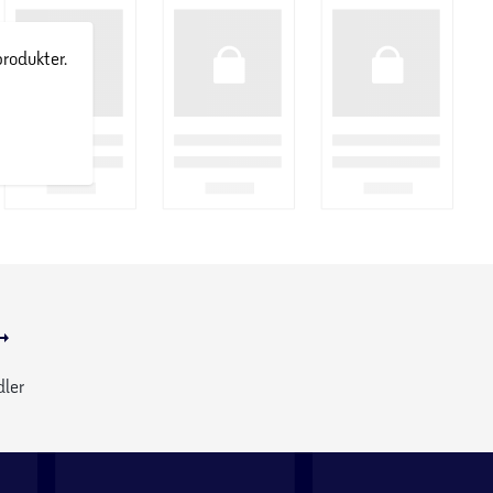
produkter.
dler