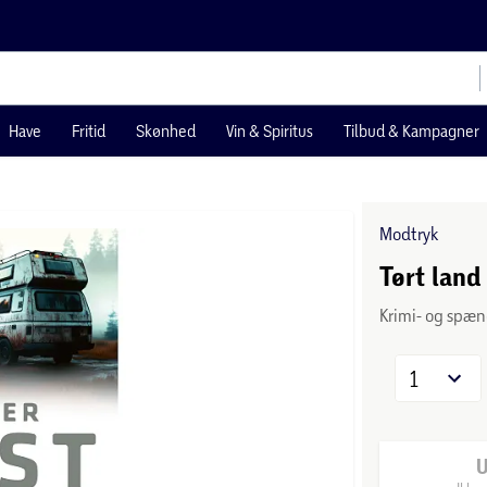
Have
Fritid
Skønhed
Vin & Spiritus
Tilbud & Kampagner
Modtryk
Tørt land
Krimi- og spæ
1