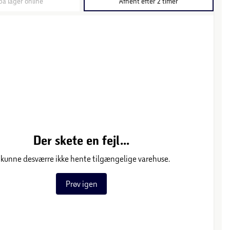
på lager online
Afhent efter 2 timer
Der skete en fejl...
 kunne desværre ikke hente tilgængelige varehuse.
Prøv igen