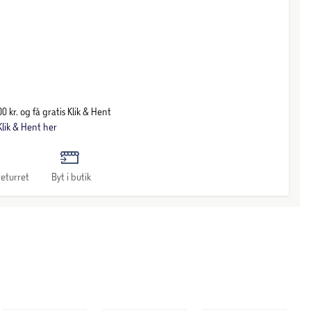
0 kr. og få gratis Klik & Hent
lik & Hent her
eturret
Byt i butik