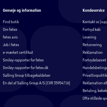
Genveje og information
Kundeservice
Find butik
Kontakt os (su
Om føtex
Fortryd køb
føtex avis
Levering
Job i føtex
Returnering
e-mærket certifikat
Reklamation
Smiley-rapporter for føtex
Fortrydelsesret
Smiley-rapporter for føtex.dk
Handelsbetinge
Salling Group tilbagekaldelser
Privatlivspolitik
En del af Salling Group A/S (CVR 35954716)
Reklamation ell
Betaling, købek
Ofte stillede s