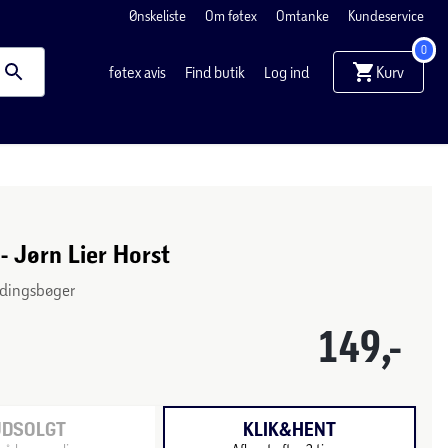
Ønskeliste
Om føtex
Omtanke
Kundeservice
0
Kurv
føtex avis
Find butik
Log ind
 - Jørn Lier Horst
ndingsbøger
149,-
UDSOLGT
KLIK&HENT