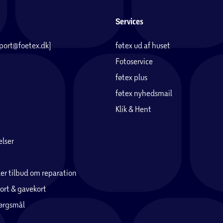
Services
pport@foetex.dk)
føtex ud af huset
Fotoservice
føtex plus
føtex nyhedsmail
Klik & Hent
lser
er tilbud om reparation
ort & gavekort
pørgsmål