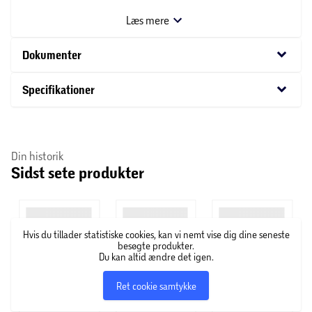
overtøj, huer og vanter i entréen eller til tøjopbevaring i
Læs mere
soveværelset eller børneværelset.
keyboard_arrow_down
Dokumenter
keyboard_arrow_down
Specifikationer
Din historik
Sidst sete produkter
Hvis du tillader statistiske cookies, kan vi nemt vise dig dine seneste
besøgte produkter.
Du kan altid ændre det igen.
Ret cookie samtykke