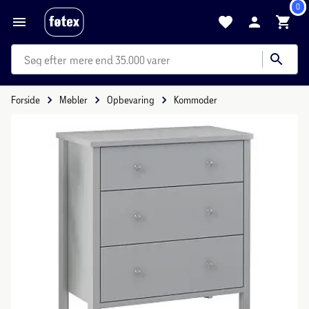
0
mere end 35.000 varer
Forside
Møbler
Opbevaring
Kommoder