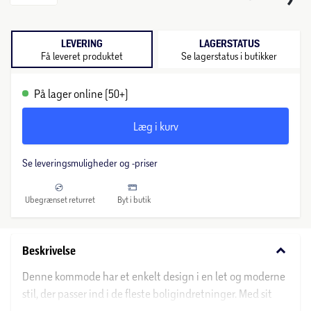
LEVERING
LAGERSTATUS
Få leveret produktet
Se lagerstatus i butikker
På lager online (50+)
Læg i kurv
Se leveringsmuligheder og -priser
Ubegrænset returret
Byt i butik
keyboard_arrow_down
Beskrivelse
Denne kommode har et enkelt design i en let og moderne
stil, der passer ind i de fleste boligindretninger. Med sit
rummelige design er kommoden ideel til opbevaring af