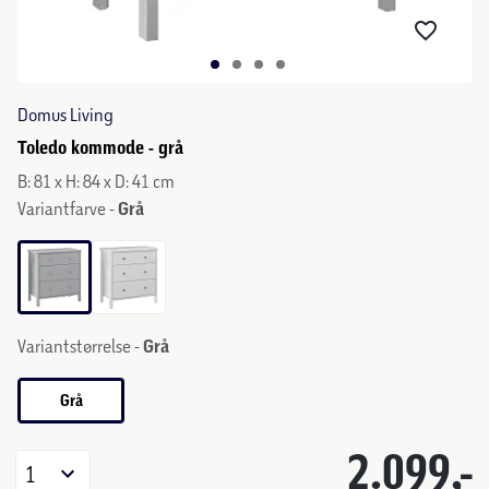
Domus Living
Toledo kommode - grå
B: 81 x H: 84 x D: 41 cm
Variantfarve -
Grå
Variantstørrelse -
Grå
Grå
2.099,-
1