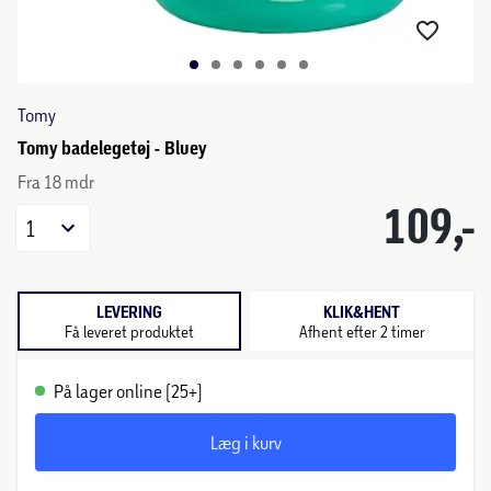
Tomy
Tomy badelegetøj - Bluey
Fra 18 mdr
109,-
1
LEVERING
KLIK&HENT
Få leveret produktet
Afhent efter 2 timer
På lager online (25+)
Læg i kurv