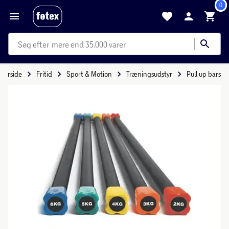
0
mere end 35.000 varer
Forside
Fritid
Sport & Motion
Træningsudstyr
Pull up bars