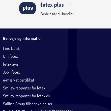
føtex plus
Mål og vægt
Opsat størrelse: 91 × 56 × 121 cm
Fordele når du handler
Emballagestørrelse: 70,5 × 25 × 57 cm
Produktvægt: 23 kg
Vægt inkl. emballage: 25 kg
Genveje og information
Find butik
Om føtex
føtex avis
Job i føtex
e-mærket certifikat
Smiley-rapporter for føtex
Smiley-rapporter for føtex.dk
Salling Group tilbagekaldelser