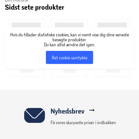
Sidst sete produkter
Styret kan justeres, og sadlen kan indstilles både vertikalt
og horisontalt for at tilpasse cyklen til brugerens
siddestilling.
Hvis du tillader statistiske cookies, kan vi nemt vise dig dine seneste
besøgte produkter.
Du kan altid ændre det igen.
Specifikationer
Modstandssystem: magnetisk
Ret cookie samtykke
Modstandsniveauer: 8
Svinghjul: 6 kg
Pulsmåling: håndpuls i styr
Display viser: tid, distance, hastighed, kalorier og
puls
Justerbar sadel: vertikalt og horisontalt
Justerbart styr
Nyhedsbrev
Maksimal brugervægt: 100 kg
Få vores skarpeste priser i indbakken
Anbefalet brug: hjemmebrug