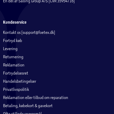
En del af Salling Group A/S (CVR 35954716)
Kundeservice
Kontakt os (support@foetex.dk)
Fortryd køb
Levering
Returnering
Reklamation
Fortrydelsesret
Handelsbetingelser
Privatlivspolitik
Reklamation eller tilbud om reparation
Betaling, købekort & gavekort
Ofte stillede spørgsmål