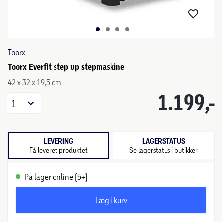
Toorx
Toorx Everfit step up stepmaskine
42 x 32 x 19,5 cm
1.199,-
1
LEVERING
LAGERSTATUS
Få leveret produktet
Se lagerstatus i butikker
På lager online (5+)
Læg i kurv