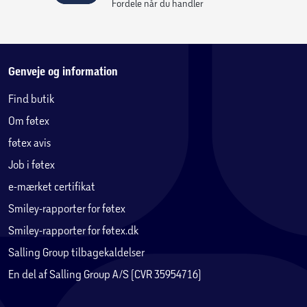
er Everfit Mini Stepper et fantastisk valg. Dens
Fordele når du handler
brugervenlighed, effektivitet og pladsbesparende design
gør den til et must-have i ethvert
hjemmetræningsarsenal.
Genveje og information
Specifikationer:
Find butik
Type: Mini stepper
Om føtex
Bremsesystem: Hydraulisk
Pulsmåling: Nej
føtex avis
Computer: Ja
Job i føtex
Computerdata: Tid, kalorier, antal trin, scan
e-mærket certifikat
Foldbar:
Nej Opsat størrelse (LxBxH): 42 x 32 x 19,5 cm
Smiley-rapporter for føtex
Egenvægt: 7,5 kg
Smiley-rapporter for føtex.dk
Maks. brugervægt: 100 kg
Salling Group tilbagekaldelser
Strøm: Batterier til computeren
En del af Salling Group A/S (CVR 35954716)