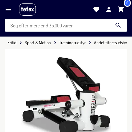
0
mere end 35.000 varer
Fritid
Sport & Motion
Træningsudstyr
Andet fitnessudstyr