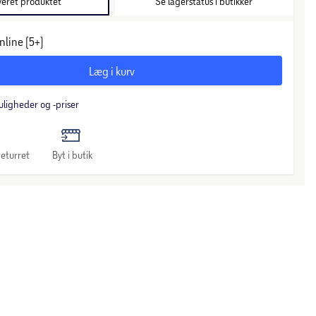
veret produktet
Se lagerstatus i butikker
nline (5+)
Læg i kurv
uligheder og -priser
eturret
Byt i butik