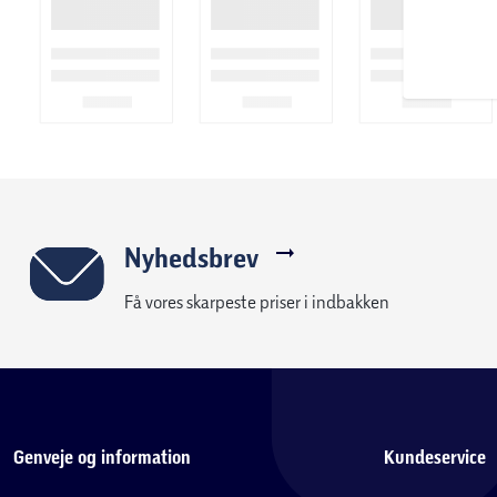
Computer: ja
Computerdata: tid, kalorier og RPM
Foldbar: nej
Strøm: batterier til computer
Maksimal brugervægt: 150 kg
Nyhedsbrev
Få vores skarpeste priser i indbakken
Mål og vægt
Opsat størrelse: 48 × 39 × 29 cm
Produktvægt: 5 kg
Genveje og information
Kundeservice