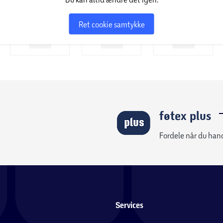
Ret cookie samtykke
føtex plus
Fordele når du han
Services