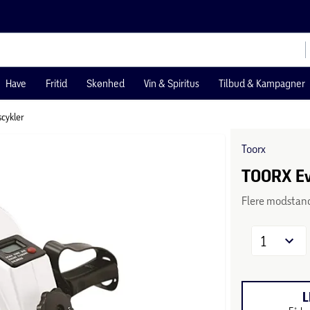
Have
Fritid
Skønhed
Vin & Spiritus
Tilbud & Kampagner
cykler
Toorx
TOORX Eve
Flere modstan
1
L