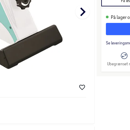
Få le
keyboard_arrow_right
På lager o
Se leveringsm
Ubegrænset r