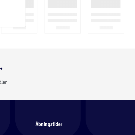
dler
Åbningstider