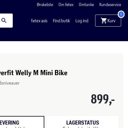
Ønskeliste
Om føtex
Omtanke
Kundeservice
0
Kurv
føtex avis
Find butik
Log ind
rfit Welly M Mini Bike
dsniveauer
899,-
EVERING
LAGERSTATUS