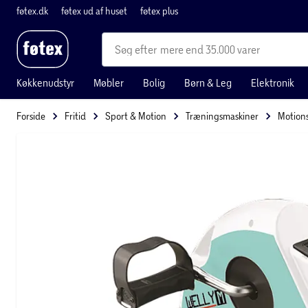
føtex.dk
føtex ud af huset
føtex plus
mere end 35.000 varer
Køkkenudstyr
Møbler
Bolig
Børn & Leg
Elektronik
Forside
Fritid
Sport & Motion
Træningsmaskiner
Motions