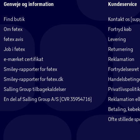
Genveje og information
Kundeservice
Find butik
Kontakt os (su
Om føtex
Fortryd køb
føtex avis
Levering
Job i føtex
Returnering
e-mærket certifikat
Reklamation
Smiley-rapporter for føtex
Fortrydelsesret
Smiley-rapporter for føtex.dk
Handelsbetinge
Salling Group tilbagekaldelser
Privatlivspolitik
En del af Salling Group A/S (CVR 35954716)
Reklamation ell
Betaling, købek
Ofte stillede s