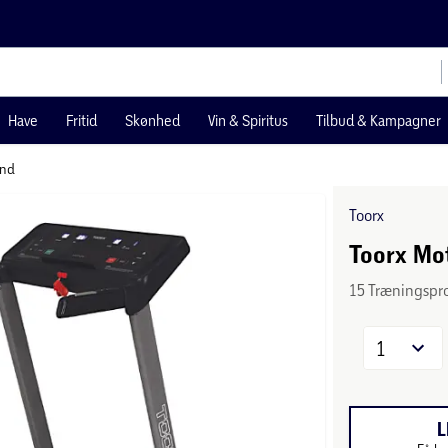
Have
Fritid
Skønhed
Vin & Spiritus
Tilbud & Kampagner
ånd
Toorx
Toorx Mo
15 Træningspro
1
L