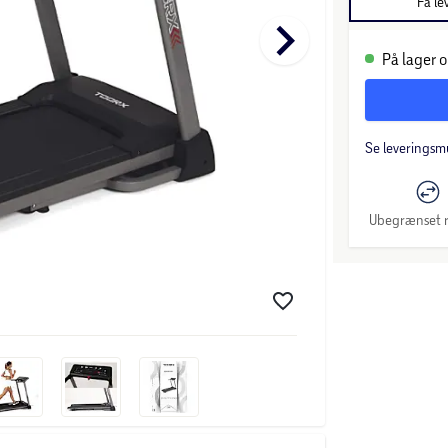
Få le
keyboard_arrow_right
På lager o
Se leveringsm
Ubegrænset r