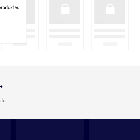
produkter.
dler