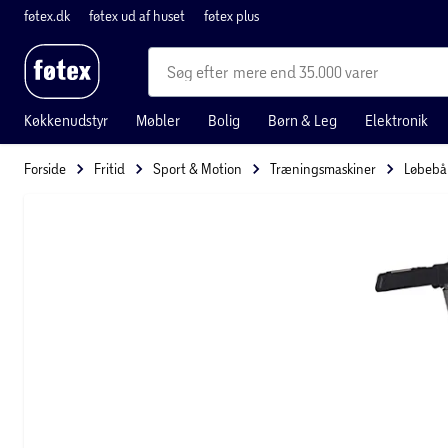
føtex.dk
føtex ud af huset
føtex plus
mere end 35.000 varer
Køkkenudstyr
Møbler
Bolig
Børn & Leg
Elektronik
Forside
Fritid
Sport & Motion
Træningsmaskiner
Løbeb