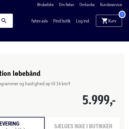
Ønskeliste
Om føtex
Omtanke
Kundeservice
0
Kurv
føtex avis
Find butik
Log ind
tion løbebånd
grammer og hastighed op til 14 km/t
5.999,-
EVERING
SÆLGES IKKE I BUTIKKER