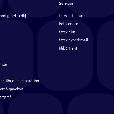
Services
pport@foetex.dk)
føtex ud af huset
Fotoservice
føtex plus
føtex nyhedsmail
Klik & Hent
lser
er tilbud om reparation
ort & gavekort
pørgsmål