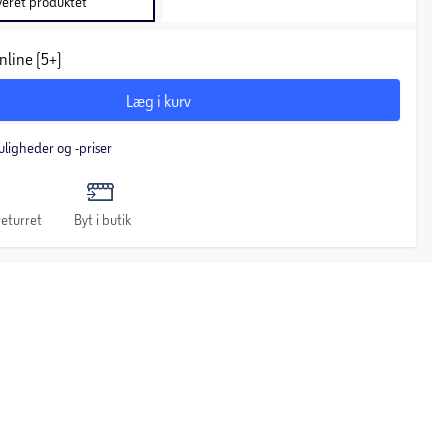
veret produktet
nline (5+)
Læg i kurv
uligheder og -priser
eturret
Byt i butik