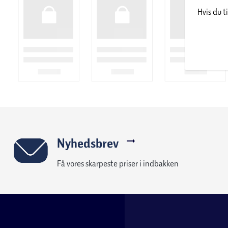
Hvis du t
Foldbar: Ja, løbebælte kan foldes op
Opsat størrelse L x B x H: 147 x 68 x 117 cm
Foldet størrelse L x B x H: 76 x 68 x 117cm
Egenvægt: 43 kg
Maks. brugervægt: 100 kg
Nyhedsbrev
Få vores skarpeste priser i indbakken