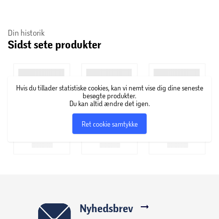
under hele træningen.
Din historik
Produktinformation
Sidst sete produkter
Vibrationsdæmpende løbeflade på 100 x 34 cm
16 træningsprogrammer
Mulighed for at oprette træningsmål ud fra tid,
distance og kalorier
Hvis du tillader statistiske cookies, kan vi nemt vise dig dine seneste
Baggrundsbelyst LCD-display med visning af
besøgte produkter.
Du kan altid ændre det igen.
træningsdata
Integrerede håndpulssensorer til pulsmåling
Ret cookie samtykke
Tablet- og smartphoneholder
Direkte valgknapper til hastigheder på 3 km/t og 6
km/t
3-trins justerbar hældning
Foldbar konstruktion, der fylder mindre ved
opbevaring
Transporthjul gør løbebåndet nemt at flytte efter
Nyhedsbrev
brug