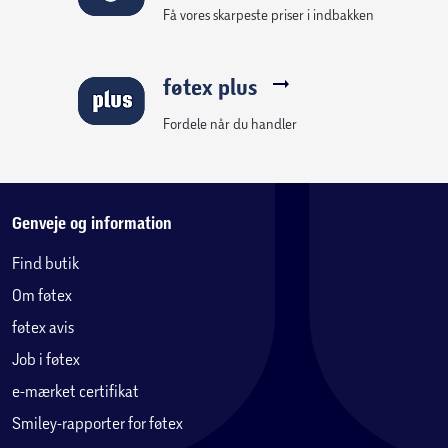
Få vores skarpeste priser i indbakken
føtex plus
Fordele når du handler
Genveje og information
Find butik
Om føtex
føtex avis
Job i føtex
e-mærket certifikat
Smiley-rapporter for føtex