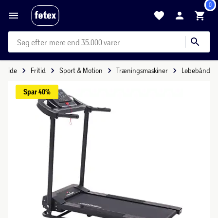
0
mere end 35.000 varer
orside
Fritid
Sport & Motion
Træningsmaskiner
Løbebånd
Spar 
40%