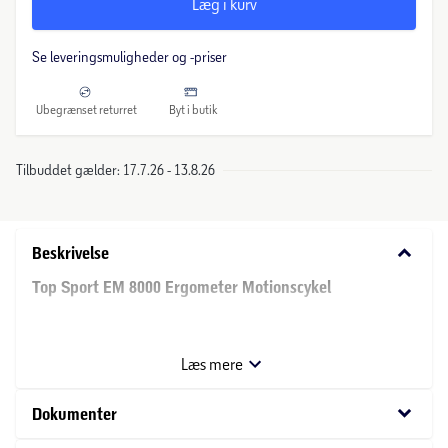
Læg i kurv
Se leveringsmuligheder og -priser
Ubegrænset returret
Byt i butik
Tilbuddet gælder: 17.7.26 - 13.8.26
keyboard_arrow_down
Beskrivelse
Top Sport EM 8000 Ergometer Motionscykel
Top Sport EM 8000 Ergometer Motionscykel er udviklet til
ambitiøs hjemmetræning, hvor præcis belastningsstyring,
Læs mere
støjsvag drift og avancerede træningsfunktioner er
afgørende. Det moderne induktionsbremsesystem
keyboard_arrow_down
Dokumenter
arbejder helt uden mekanisk slid og sikrer ekstremt jævne