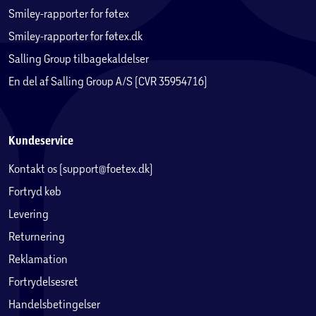
4 brugerdefinerede programmer
Smiley-rapporter for føtex
Wattprogram, kropsfedtprogram og fitness-test
Smiley-rapporter for føtex.dk
Justerbar komfortsadel (lodret og vandret)
Salling Group tilbagekaldelser
Justerbart styr og sadelvinkel
Bluetooth og Kinomap-kompatibel
En del af Salling Group A/S (CVR 35954716)
Anbefalet brugerhøjde: ca. 150–195 cm
Maks. brugervægt: 150 kg
Kundeservice
Mål og levering
Kontakt os (support@foetex.dk)
Fortryd køb
Opslået størrelse: 110 x 52 x 138 cm
Levering
Produktvægt: 34,5 kg
Leveres i 1 kasse
Returnering
Leveres usamlet
Reklamation
Strømforsyning: 220–240 V
Fortrydelsesret
Handelsbetingelser