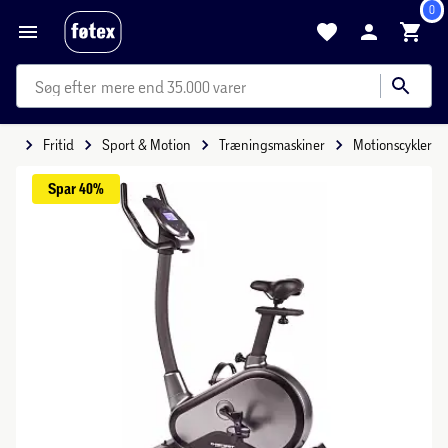
0
mere end 35.000 varer
ide
Fritid
Sport & Motion
Træningsmaskiner
Motionscykler
Spar 
40%