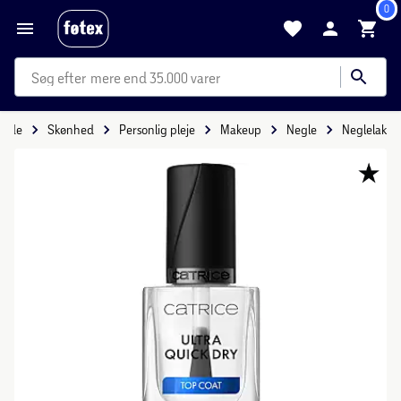
0
mere end 35.000 varer
rside
Skønhed
Personlig pleje
Makeup
Negle
Neglelak