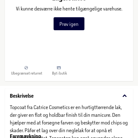
Vi kunne desværre ikke hente tilgængelige varehuse.
Prøv igen
Ubegrænset returret
Byt i butik
keyboard_arrow_down
Beskrivelse
Topcoat fra Catrice Cosmetics er en hurtigttørrende lak,
der giver en flot og holdbar finish til din manicure. Den
hjælper med at forsegne farven og beskytter mod chips og
skader. Påfør et lag over din neglelak for at opnå et
Faremærkning
glansfuldt resultat. Topcoaten kan også anvendes alene