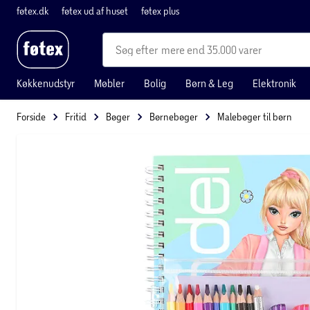
føtex.dk
føtex ud af huset
føtex plus
mere end 35.000 varer
Køkkenudstyr
Møbler
Bolig
Børn & Leg
Elektronik
Forside
Fritid
Bøger
Børnebøger
Malebøger til børn