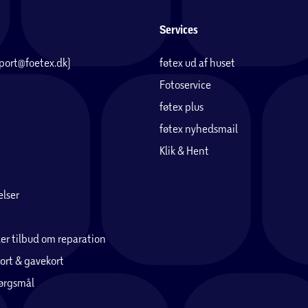
Services
pport@foetex.dk)
føtex ud af huset
Fotoservice
føtex plus
føtex nyhedsmail
Klik & Hent
lser
er tilbud om reparation
ort & gavekort
pørgsmål