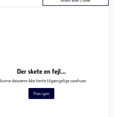
Afhent efter 2 timer
Der skete en fejl...
 kunne desværre ikke hente tilgængelige varehuse.
Prøv igen