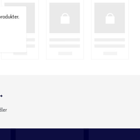
produkter.
dler