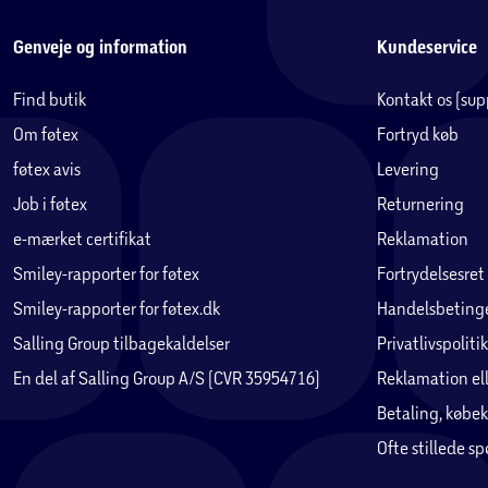
Genveje og information
Kundeservice
Find butik
Kontakt os (su
Om føtex
Fortryd køb
føtex avis
Levering
Job i føtex
Returnering
e-mærket certifikat
Reklamation
Smiley-rapporter for føtex
Fortrydelsesret
Smiley-rapporter for føtex.dk
Handelsbetinge
Salling Group tilbagekaldelser
Privatlivspolitik
En del af Salling Group A/S (CVR 35954716)
Reklamation ell
Betaling, købek
Ofte stillede s