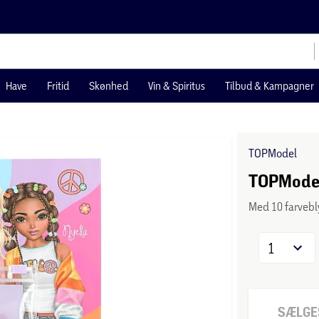
Have
Fritid
Skønhed
Vin & Spiritus
Tilbud & Kampagner
TOPModel
TOPModel
Med 10 farvebl
1
SÆLGES