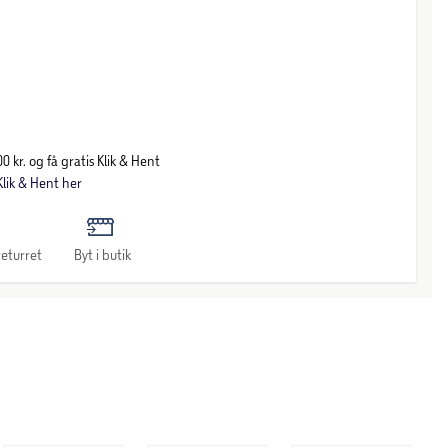
0 kr. og få gratis Klik & Hent
lik & Hent her
eturret
Byt i butik