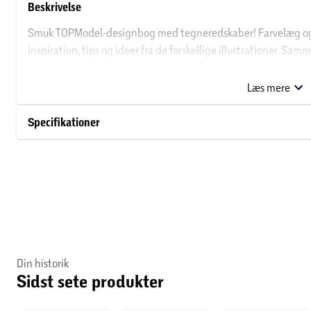
Beskrivelse
Smuk TOPModel-designbog med tegneredskaber! Farvelæg og d
inspiration, tips og ideer fra de forskellige illustrationer. S
fine farveblyanter, 1 viskepen og 4 gelpenne (guld, sølv, pink og
dine smukke kreationer et ekstra touch.
Læs mere
Specifikationer
Din historik
Sidst sete produkter