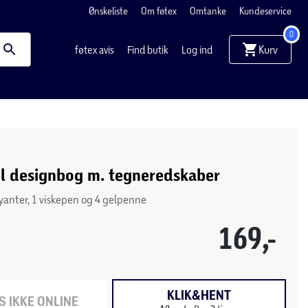
Ønskeliste
Om føtex
Omtanke
Kundeservice
0
Kurv
føtex avis
Find butik
Log ind
 designbog m. tegneredskaber
yanter, 1 viskepen og 4 gelpenne
169,-
KLIK&HENT
 IKKE ONLINE