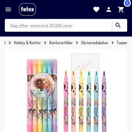
0
mere end 35.000 varer
itid
Hobby & Kontor
Kontorartikler
Skriveredskaber
Tusser