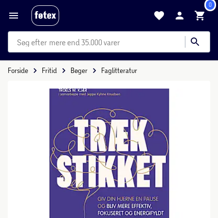
0
mere end 35.000 varer
Forside
Fritid
Bøger
Faglitteratur