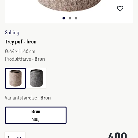
Salling
Trey puf - brun
Ø: 44 x H: 46 cm
Produktfarve -
Brun
Variantstørrelse -
Brun
Brun
400,-
400,-