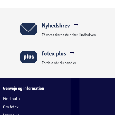
Stilfuldt design:
Brun passer perfekt til de fleste
indretninger.
Nyhedsbrev
Robust konstruktion:
Fremstillet af krydsfinér,
Få vores skarpeste priser i indbakken
MDF og skum for langvarig holdbarhed.
føtex plus
Denne Trey puf er den perfekte løsning, hvis du leder efter
et funktionelt møbel, der samtidig tilføjer et elegant
Fordele når du handler
touch til dit hjem. Brug den som et praktisk bord, en
fodskammel eller som ekstra opbevaring – mulighederne
er mange.
Genveje og information
Find butik
Om føtex
føtex avis