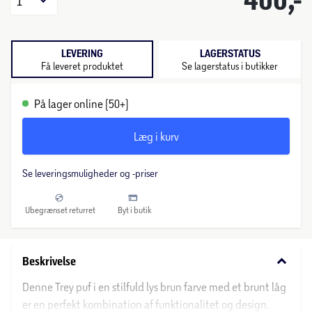
1
LEVERING
LAGERSTATUS
Få leveret produktet
Se lagerstatus i butikker
På lager online (50+)
Læg i kurv
Se leveringsmuligheder og -priser
Ubegrænset returret
Byt i butik
keyboard_arrow_down
Beskrivelse
Denne Trey puf i en stilfuld lys brun farve med et brunt låg
er en perfekt kombination af funktionalitet og design.