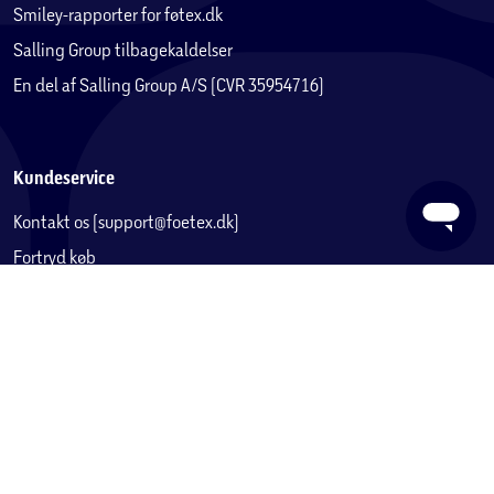
Smiley-rapporter for føtex.dk
Med vores rullegræs får du
Salling Group tilbagekaldelser
Hurtig etablering af græsplæne - 2-3 uger
En del af Salling Group A/S (CVR 35954716)
Minimal behov for vedligeholdelse
Græs i høj kvalitet
Kundeservice
Kontakt os (support@foetex.dk)
En meget hårdfør græsplæne, som også kan tåle
Fortryd køb
slid
Levering
Returnering
Før leveringen af rullegræs
Reklamation
Før købet er det vigtigt, at du gør jorden klar til anlægning
af en ny græsplæne. Jorden skal være løs og passende tør.
Fortrydelsesret
Dette betyder, at jorden ikke må være så fedtet, at den
Handelsbetingelser
hænger fast i haveredskaber og fodtøj.
Privatlivspolitik