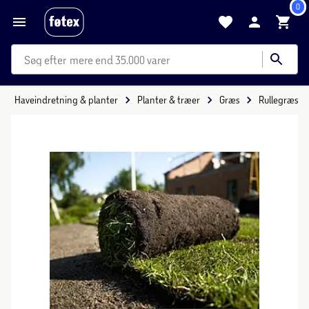
0
mere end 35.000 varer
Haveindretning & planter
Planter & træer
Græs
Rullegræs