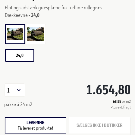
Flot og slidstærk græsplæne fra Turfline rullegræs
Dækkeevne -
24,0
24,0
1.654,80
1
68,95
pr. m2
pakke á 24 m2
Plus evt. fragt
LEVERING
SÆLGES IKKE I BUTIKKER
Få leveret produktet