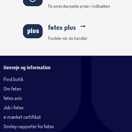
Bemærk
, at du kun har mulighed for at vælge den
Få vores skarpeste priser i indbakken
førstkommende mulige leveringsdag, når du afgiver din
ordre. Derfor er det en rigtig god ide at planlægge din
ordre efter, hvornår det passer dig at få leveret.
føtex plus
Levering finder sted med lastvogn, og aflæsning kan kun
Fordele når du handler
ske på faste underlag som asfalt eller fliser. Det er kundens
ansvar at sikre velegnede forhold ved aflæsning.
Genveje og information
Modstandsdygtig plæne
Vores rullegræs er dyrket i Danmark. Når det har vokset sig
Find butik
smukt og stærkt, skærer vi det op i ruller, lægger det på
Om føtex
paller og kører det hjem til dig. Den græsfrøblanding, der
er brugt til rullegræsset, indeholder bl.a. QuickAction®
føtex avis
græsfrø. QuickAction® græsfrø har en enestående
Job i føtex
modstandskraft over for sygdomme og tørke. Samtidig
e-mærket certifikat
giver de en tæt græsplæne og kommer sig hurtigt efter
Smiley-rapporter for føtex
slidskader.